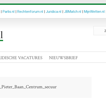
|
Parlis.nl
|
Rechtenforum.nl
|
Juridica.nl
|
JBMatch.nl
|
MijnWetten.nl
Zoeken
site
RIDISCHE VACATURES
NIEUWSBRIEF
ge_Pieter_Baan_Centrum_secuur