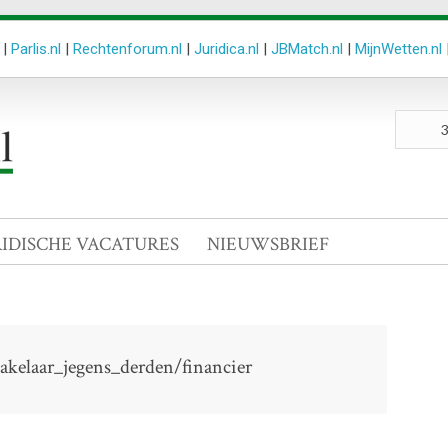
|
Parlis.nl
|
Rechtenforum.nl
|
Juridica.nl
|
JBMatch.nl
|
MijnWetten.nl
Zoeken
site
RIDISCHE VACATURES
NIEUWSBRIEF
akelaar_jegens_derden/financier