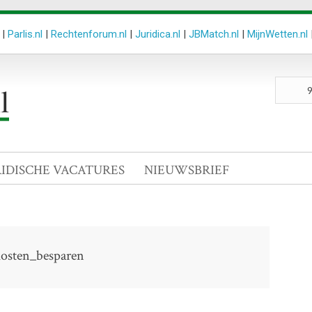
|
Parlis.nl
|
Rechtenforum.nl
|
Juridica.nl
|
JBMatch.nl
|
MijnWetten.nl
Zoeken
site
RIDISCHE VACATURES
NIEUWSBRIEF
kosten_besparen