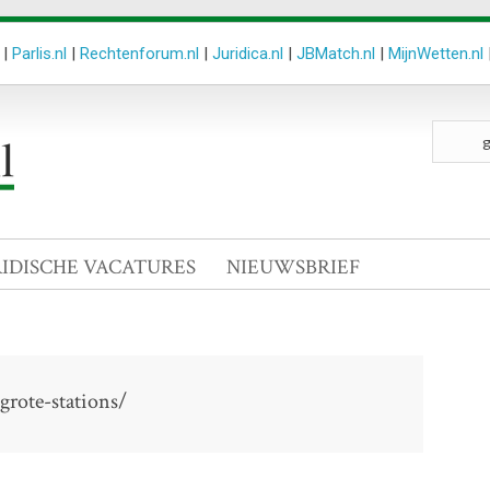
|
Parlis.nl
|
Rechtenforum.nl
|
Juridica.nl
|
JBMatch.nl
|
MijnWetten.nl
Zoeken
site
RIDISCHE VACATURES
NIEUWSBRIEF
grote-stations/