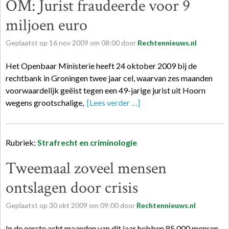
OM: Jurist fraudeerde voor 9
miljoen euro
Geplaatst op
16
nov
2009
om
08:00
door
Rechtennieuws.nl
Het Openbaar Ministerie heeft 24 oktober 2009 bij de
rechtbank in Groningen twee jaar cel, waarvan zes maanden
voorwaardelijk geëist tegen een 49-jarige jurist uit Hoorn
wegens grootschalige,
[Lees verder …]
Rubriek:
Strafrecht en criminologie
Tweemaal zoveel mensen
ontslagen door crisis
Geplaatst op
30
okt
2009
om
09:00
door
Rechtennieuws.nl
In de eerste acht maanden van dit jaar hebben 85.000 mensen