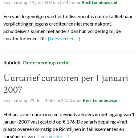
Geplaatst op
14
jun
2007
om
07:45
door
Rechtennieuws.nl
Een van de gevolgen van het faillissement is dat de failliet haar
verplichtingen jegens crediteuren niet meer nakomt.
Schuldeisers kunnen niet anders dan hun vordering bij de
curator indienen. Dit
[Lees verder …]
Rubriek:
Ondernemingsrecht
Uurtarief curatoren per 1 januari
2007
Geplaatst op
29
dec
2006
om
22:30
door
Rechtennieuws.nl
Het uurtarief curatoren en bewindvoerders is met ingang van 1
januari 2007 vastgesteld op € 176. De salarisbepaling vindt
plaats overeenkomstig de Richtlijnen in faillissementen en
surséances van
[Lees verder …]