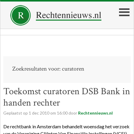
Zoekresultaten voor: curatoren
Toekomst curatoren DSB Bank in
handen rechter
Geplaatst op
1
dec
2010
om
16:00
door
Rechtennieuws.nl
De rechtbank in Amsterdam behandelt woensdag het verzoek
van de Vereniging Cliënten Van Financiële Instellingen (VCFI)