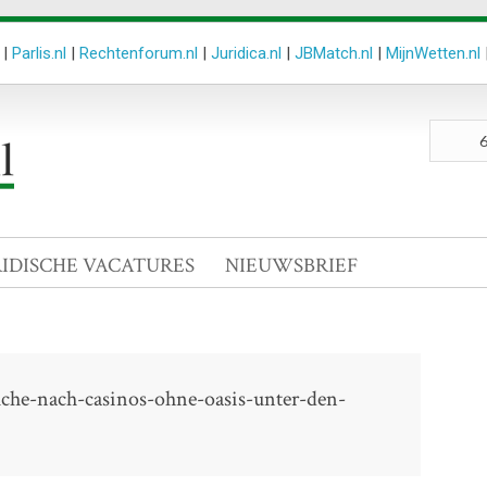
|
Parlis.nl
|
Rechtenforum.nl
|
Juridica.nl
|
JBMatch.nl
|
MijnWetten.nl
Zoeken
site
RIDISCHE VACATURES
NIEUWSBRIEF
uche-nach-casinos-ohne-oasis-unter-den-