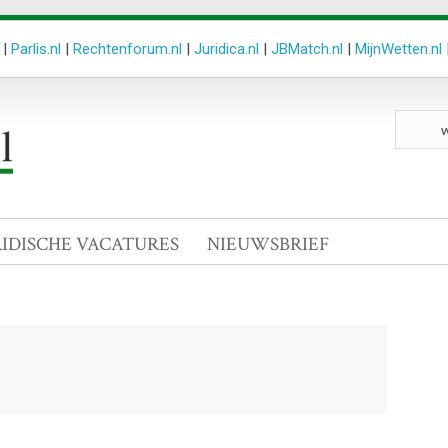
|
Parlis.nl
|
Rechtenforum.nl
|
Juridica.nl
|
JBMatch.nl
|
MijnWetten.nl
Zoeken
site
RIDISCHE VACATURES
NIEUWSBRIEF