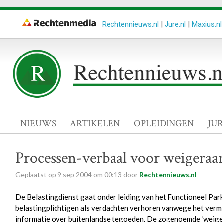
Rechtennieuws.nl
|
Jure.nl
|
Maxius.nl
NIEUWS
ARTIKELEN
OPLEIDINGEN
JU
Processen-verbaal voor weigeraar
Geplaatst op
9
sep
2004
om
00:13
door
Rechtennieuws.nl
De Belastingdienst gaat onder leiding van het Functioneel P
belastingplichtigen als verdachten verhoren vanwege het vermo
informatie over buitenlandse tegoeden. De zogenoemde ‘weige