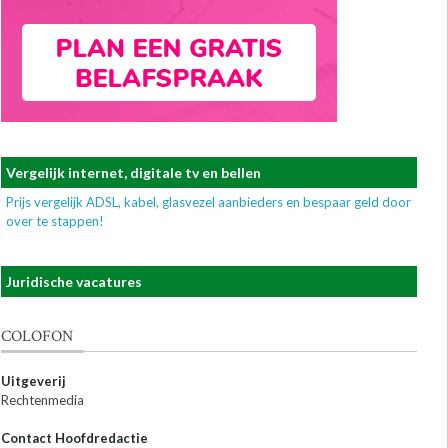
Vergelijk internet, digitale tv en bellen
Prijs vergelijk ADSL, kabel, glasvezel aanbieders en bespaar geld door
over te stappen!
Juridische vacatures
COLOFON
Uitgeverij
Rechtenmedia
Contact Hoofdredactie