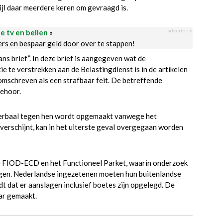
ijl daar meerdere keren om gevraagd is.
advertorial
le tv en bellen
«
ders en bespaar geld door over te stappen!
s brief”. In deze brief is aangegeven wat de
 te verstrekken aan de Belastingdienst is in de artikelen
mschreven als een strafbaar feit. De betreffende
gehoor.
verbaal tegen hen wordt opgemaakt vanwege het
p verschijnt, kan in het uiterste geval overgegaan worden
 de FIOD-ECD en het Functioneel Parket, waarin onderzoek
igen. Nederlandse ingezetenen moeten hun buitenlandse
 dat er aanslagen inclusief boetes zijn opgelegd. De
ar gemaakt.