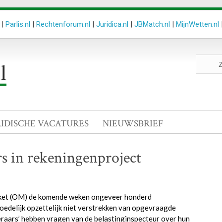
|
Parlis.nl
|
Rechtenforum.nl
|
Juridica.nl
|
JBMatch.nl
|
MijnWetten.nl
Zoeken
site
RIDISCHE VACATURES
NIEUWSBRIEF
s in rekeningenproject
arket (OM) de komende weken ongeveer honderd
edelijk opzettelijk niet verstrekken van opgevraagde
raars’ hebben vragen van de belastinginspecteur over hun