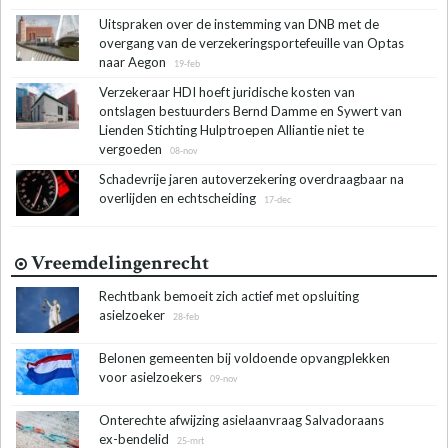
Uitspraken over de instemming van DNB met de
overgang van de verzekeringsportefeuille van Optas
naar Aegon
19-feb
Verzekeraar HDI hoeft juridische kosten van
ontslagen bestuurders Bernd Damme en Sywert van
Lienden Stichting Hulptroepen Alliantie niet te
vergoeden
08-nov
Schadevrije jaren autoverzekering overdraagbaar na
overlijden en echtscheiding
17-dec
Vreemdelingenrecht
Rechtbank bemoeit zich actief met opsluiting
asielzoeker
28-feb
Belonen gemeenten bij voldoende opvangplekken
voor asielzoekers
09-nov
Onterechte afwijzing asielaanvraag Salvadoraans
ex-bendelid
25-mrt