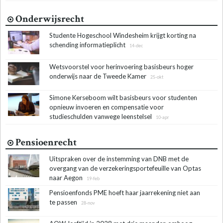
Onderwijsrecht
Studente Hogeschool Windesheim krijgt korting na
schending informatieplicht
14-dec
Wetsvoorstel voor herinvoering basisbeurs hoger
onderwijs naar de Tweede Kamer
25-okt
Simone Kerseboom wilt basisbeurs voor studenten
opnieuw invoeren en compensatie voor
studieschulden vanwege leenstelsel
10-apr
Pensioenrecht
Uitspraken over de instemming van DNB met de
overgang van de verzekeringsportefeuille van Optas
naar Aegon
19-feb
Pensioenfonds PME hoeft haar jaarrekening niet aan
te passen
28-nov