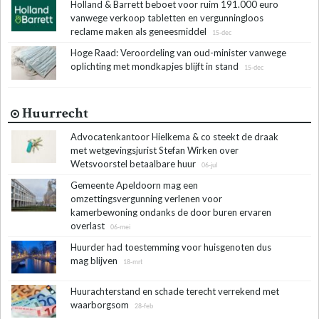
Holland & Barrett beboet voor ruim 191.000 euro
vanwege verkoop tabletten en vergunningloos
reclame maken als geneesmiddel
15-dec
Hoge Raad: Veroordeling van oud-minister vanwege
oplichting met mondkapjes blijft in stand
15-dec
Huurrecht
Advocatenkantoor Hielkema & co steekt de draak
met wetgevingsjurist Stefan Wirken over
Wetsvoorstel betaalbare huur
06-jul
Gemeente Apeldoorn mag een
omzettingsvergunning verlenen voor
kamerbewoning ondanks de door buren ervaren
overlast
06-mei
Huurder had toestemming voor huisgenoten dus
mag blijven
18-mrt
Huurachterstand en schade terecht verrekend met
waarborgsom
28-feb