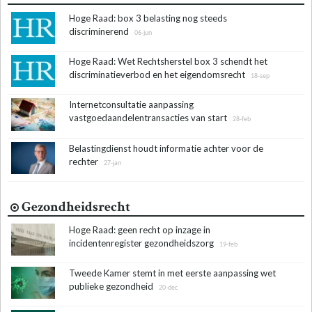
Hoge Raad: box 3 belasting nog steeds
discriminerend
06-jun
Hoge Raad: Wet Rechtsherstel box 3 schendt het
discriminatieverbod en het eigendomsrecht
18-sep
Internetconsultatie aanpassing
vastgoedaandelentransacties van start
28-feb
Belastingdienst houdt informatie achter voor de
rechter
27-jan
Gezondheidsrecht
Hoge Raad: geen recht op inzage in
incidentenregister gezondheidszorg
19-feb
Tweede Kamer stemt in met eerste aanpassing wet
publieke gezondheid
20-dec