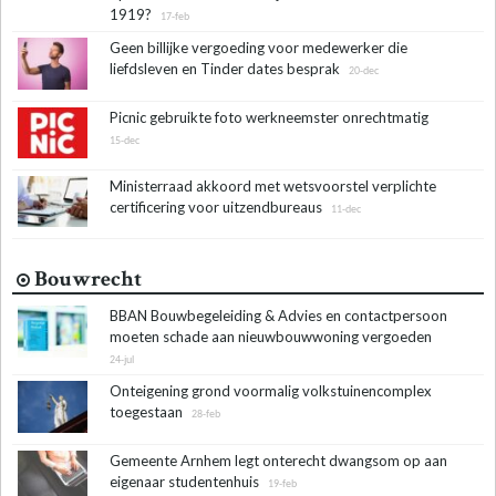
1919?
17-feb
Geen billijke vergoeding voor medewerker die
liefdsleven en Tinder dates besprak
20-dec
Picnic gebruikte foto werkneemster onrechtmatig
15-dec
Ministerraad akkoord met wetsvoorstel verplichte
certificering voor uitzendbureaus
11-dec
Bouwrecht
BBAN Bouwbegeleiding & Advies en contactpersoon
moeten schade aan nieuwbouwwoning vergoeden
24-jul
Onteigening grond voormalig volkstuinencomplex
toegestaan
28-feb
Gemeente Arnhem legt onterecht dwangsom op aan
eigenaar studentenhuis
19-feb