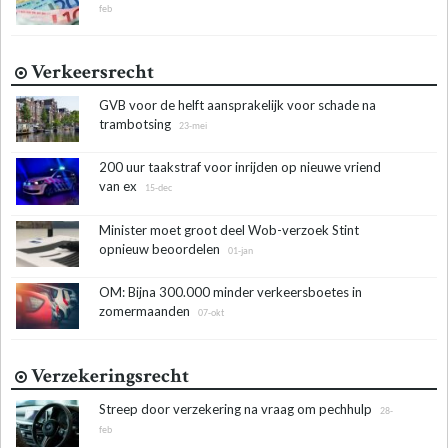
feb
Verkeersrecht
GVB voor de helft aansprakelijk voor schade na
trambotsing
23-mei
200 uur taakstraf voor inrijden op nieuwe vriend
van ex
15-dec
Minister moet groot deel Wob-verzoek Stint
opnieuw beoordelen
01-jan
OM: Bijna 300.000 minder verkeersboetes in
zomermaanden
07-okt
Verzekeringsrecht
Streep door verzekering na vraag om pechhulp
28-
feb