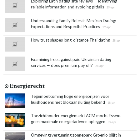
Exploring Latin dating site reviews — identifying
reliable information and avoiding pitfalls
29-apr
Understanding Family Roles in Mexican Dating:
Expectations and Respectful Practices
29-apr
How trust shapes long-distance Thai dating
28-apr
Examining free against paid Ukrainian dating
services — does premium pay off?
28-apr
Energierecht
Tegemoetkoming hoge energieprijzen voor
huishoudens met blokaansluiting bekend
18-jan
Toezichthouder energiemarkt ACM mocht Essent
geen maximale energietarieven opleggen
09-apr
Omgevingsvergunning zonnepark Groenlo blijft in