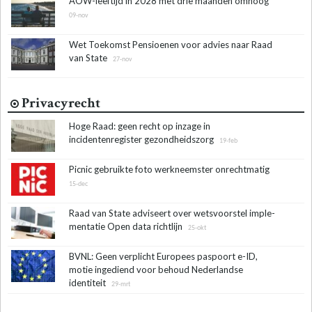
AOW-leeftijd in 2028 met drie maanden omhoog
09-nov
Wet Toekomst Pensioenen voor advies naar Raad
van State
27-nov
Privacyrecht
Hoge Raad: geen recht op inzage in
incidentenregister gezondheidszorg
19-feb
Picnic gebruikte foto werkneemster onrechtmatig
15-dec
Raad van State adviseert over wets­voor­stel im­ple­
men­ta­tie Open data richt­lijn
25-okt
BVNL: Geen verplicht Europees paspoort e-ID,
motie ingediend voor behoud Nederlandse
identiteit
29-mrt