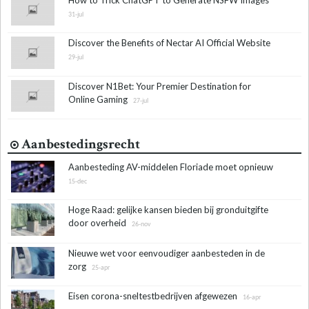
How to Trick ChatGPT to Generate NSFW Images
31-jul
Discover the Benefits of Nectar AI Official Website
29-jul
Discover N1Bet: Your Premier Destination for
Online Gaming
27-jul
Aanbestedingsrecht
Aanbesteding AV-middelen Floriade moet opnieuw
15-dec
Hoge Raad: gelijke kansen bieden bij gronduitgifte
door overheid
26-nov
Nieuwe wet voor eenvoudiger aanbesteden in de
zorg
25-apr
Eisen corona-sneltestbedrijven afgewezen
16-apr