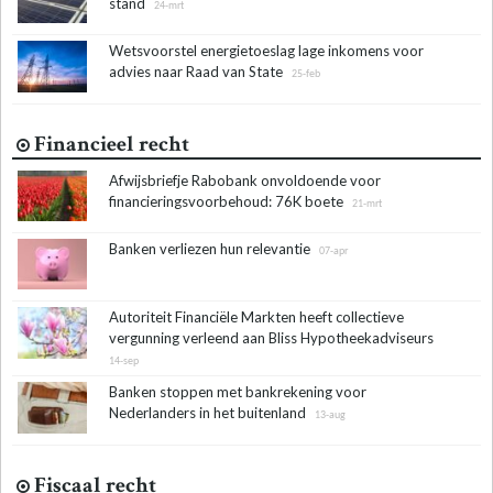
stand
24-mrt
Wetsvoorstel energietoeslag lage inkomens voor
advies naar Raad van State
25-feb
Financieel recht
Afwijsbriefje Rabobank onvoldoende voor
financieringsvoorbehoud: 76K boete
21-mrt
Banken verliezen hun relevantie
07-apr
Autoriteit Financiële Markten heeft collectieve
vergunning verleend aan Bliss Hypotheekadviseurs
14-sep
Banken stoppen met bankrekening voor
Nederlanders in het buitenland
13-aug
Fiscaal recht