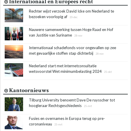
Internationaal en Europees recht
Rechter wijst verzoek David Icke om Nederland te
bezoeken voorlopig af
20-dec
Nauwere samenwerking tussen Hoge Raad en Hof
van Justitie van Suriname
28-nov
Internationaal schadefonds voor ongevallen op zee
met gevaarlijke stoffen stap dichterbij
28-nov
Nederland start met internetconsultatie
wetsvoorstel Wet minimumbelasting 2024
25-okt
Kantoornieuws
Tilburg University benoemt Dave De ruysscher tot
hoogleraar Rechtsgeschiedenis
25-mrt
Fusies en overnames in Europa terug op pre-
coronaniveau
25-mrt