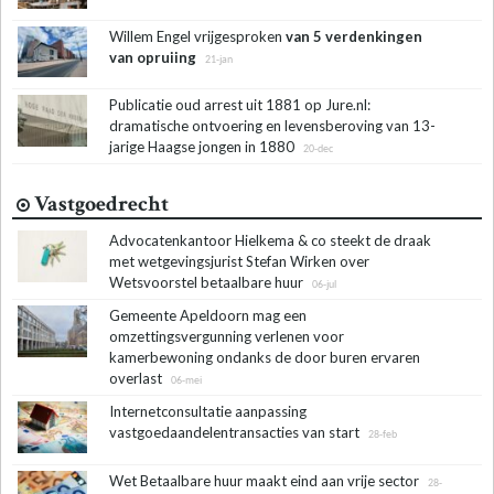
Willem Engel vrijgesproken
van 5 verdenkingen
van opruiing
21-jan
Publicatie oud arrest uit 1881 op Jure.nl:
dramatische ontvoering en levensberoving van 13-
jarige Haagse jongen in 1880
20-dec
Vastgoedrecht
Advocatenkantoor Hielkema & co steekt de draak
met wetgevingsjurist Stefan Wirken over
Wetsvoorstel betaalbare huur
06-jul
Gemeente Apeldoorn mag een
omzettingsvergunning verlenen voor
kamerbewoning ondanks de door buren ervaren
overlast
06-mei
Internetconsultatie aanpassing
vastgoedaandelentransacties van start
28-feb
Wet Betaalbare huur maakt eind aan vrije sector
28-