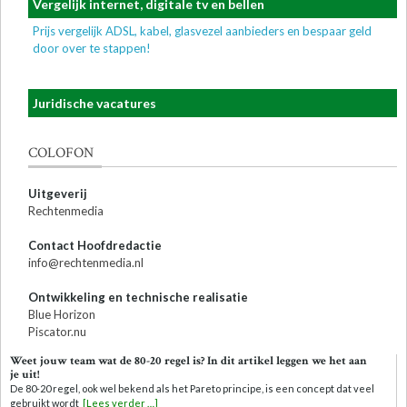
Vergelijk internet, digitale tv en bellen
Prijs vergelijk ADSL, kabel, glasvezel aanbieders en bespaar geld
door over te stappen!
Juridische vacatures
COLOFON
Uitgeverij
Rechtenmedia
Contact Hoofdredactie
info@rechtenmedia.nl
Ontwikkeling en technische realisatie
Blue Horizon
Piscator.nu
Weet jouw team wat de 80-20 regel is? In dit artikel leggen we het aan
je uit!
De 80-20 regel, ook wel bekend als het Pareto principe, is een concept dat veel
gebruikt wordt
[Lees verder …]