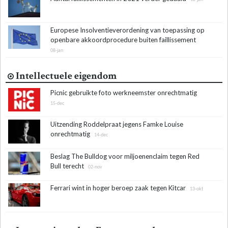
Europese Insolventieverordening van toepassing op
openbare akkoordprocedure buiten faillissement
08-jan
Intellectuele eigendom
Picnic gebruikte foto werkneemster onrechtmatig
15-dec
Uitzending Roddelpraat jegens Famke Louise
onrechtmatig
14-dec
Beslag The Bulldog voor miljoenenclaim tegen Red
Bull terecht
02-nov
Ferrari wint in hoger beroep zaak tegen Kitcar
13-okt