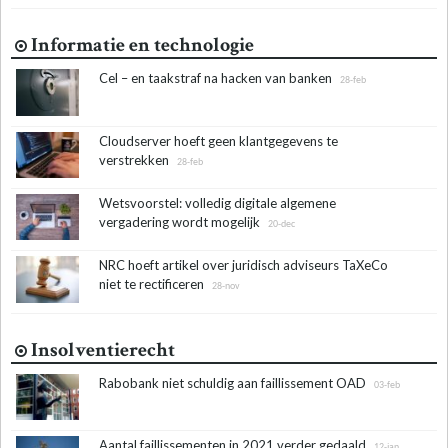
Informatie en technologie
Cel – en taakstraf na hacken van banken
28-feb
Cloudserver hoeft geen klantgegevens te
verstrekken
28-feb
Wetsvoorstel: volledig digitale algemene
vergadering wordt mogelijk
20-dec
NRC hoeft artikel over juridisch adviseurs TaXeCo
niet te rectificeren
28-nov
Insolventierecht
Rabobank niet schuldig aan faillissement OAD
03-feb
Aantal faillissementen in 2021 verder gedaald
12-jan