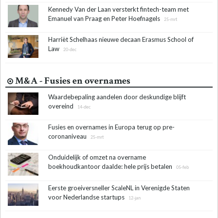
Kennedy Van der Laan versterkt fintech-team met
Emanuel van Praag en Peter Hoefnagels
25-mrt
Harriët Schelhaas nieuwe decaan Erasmus School of
Law
20-dec
M&A - Fusies en overnames
Waardebepaling aandelen door deskundige blijft
overeind
14-dec
Fusies en overnames in Europa terug op pre-
coronaniveau
25-mrt
Onduidelijk of omzet na overname
boekhoudkantoor daalde: hele prijs betalen
05-feb
Eerste groeiversneller ScaleNL in Verenigde Staten
voor Nederlandse startups
12-jan