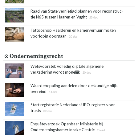
Raad van State ver­nie­tigd plannen voor re­con­struc­
tie N65 tus­sen Haaren en Vught
23-dec
Tattooshop Haalderen en kamerverhuur mogen
voorlopig doorgaan
20-dec
Ondernemingsrecht
Wetsvoorstel: volledig digitale algemene
vergadering wordt mogelijk
20-dec
Waardebepaling aandelen door deskundige blijft
overeind
14-dec
Start registratie Nederlands UBO-register voor
trusts
02-nov
Enquêteverzoek Openbaar Ministerie bij
Ondernemingskamer inzake Centric
25-okt