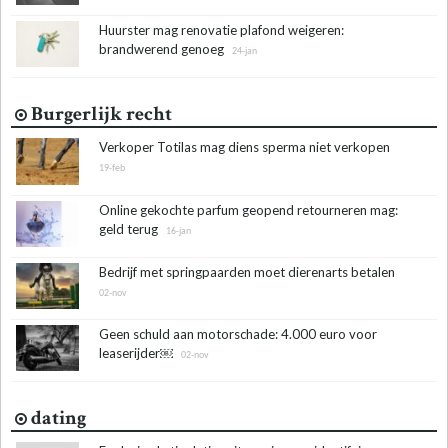
Huurster mag renovatie plafond weigeren:
brandwerend genoeg
24-jan
Burgerlijk recht
Verkoper Totilas mag diens sperma niet verkopen
19-feb
Online gekochte parfum geopend retourneren mag:
geld terug
16-jan
Bedrijf met springpaarden moet dierenarts betalen
02-nov
Geen schuld aan motorschade: 4.000 euro voor
leaserijder￼
02-nov
dating