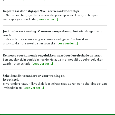
Kapotte tas door slijtage? Wie is er verantwoordelijk
In Nederland heb je, op het moment dat je een product koopt, recht op een
wettelijke garantie. In de
[Lees verder …]
Juridische verkenning: Vrouwen aanspreken ophet niet dragen van
een bh
In de moderne samenleving worden we vaak geconfronteerd met
vraagstukken die zowel de persoonlijke
[Lees verder …]
De meest voorkomende ongelukken waardoor letselschade ontstaat
Een ongeluk zit in een klein hoekje. Helaas zijn er nog altijd veel ongelukken
waarbij letselschade
[Lees verder …]
Scheiden: dit verandert er voor woning en
hypotheek
Er verandert natuurlijk veel als je uit elkaar gaat. Zo kan een scheiding ook van
invloed zijn op
[Lees verder …]