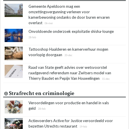
Gemeente Apeldoorn mag een
omzettingsvergunning verlenen voor
kamerbewoning ondanks de door buren ervaren
overlast
06-mei
Onvoldoende onderzoek exploitatie shisha-lounge
28-feb
Tattooshop Haalderen en kamerverhuur mogen
voorlopig doorgaan
20-dec
Raad van State geeft advies over wets­voor­stel
raad­ge­vend re­fe­ren­dum naar Zwit­sers mo­del van
Thierry Baudet en Pepijn Van Houwelingen
15-dec
Strafrecht en criminologie
Veroordelingen voor productie en handel in vals
geld
28-feb
Actievoerders Active for Justice veroordeeld voor
bezetten Utrechts restaurant
19-feb