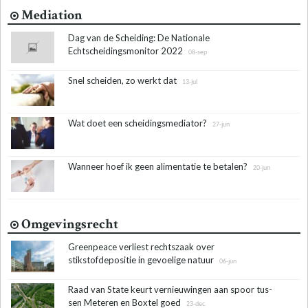
Mediation
Dag van de Scheiding: De Nationale
Echtscheidingsmonitor 2022
08-sep
Snel scheiden, zo werkt dat
13-jul
Wat doet een scheidingsmediator?
27-jun
Wanneer hoef ik geen alimentatie te betalen?
20-jun
Omgevingsrecht
Greenpeace verliest rechtszaak over
stikstofdepositie in gevoelige natuur
06-jun
Raad van State keurt ver­nieu­win­gen aan spoor tus­
sen Me­te­ren en Box­tel goed
23-dec