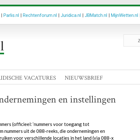
|
Parlis.nl
|
Rechtenforum.nl
|
Juridica.nl
|
JBMatch.nl
|
MijnWetten.nl
Zoeken
site
RIDISCHE VACATURES
NIEUWSBRIEF
dernemingen en instellingen
mers (officieel: ‘nummers voor toegang tot
 om nummers uit de 088-reeks, die ondernemingen en
uiken voor verschillende locaties in het land (via 088-x