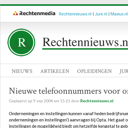
Rechtennieuws.nl
|
Jure.nl
|
Maxius.nl
NIEUWS
ARTIKELEN
OPLEIDINGEN
JU
Nieuwe telefoonnummers voor on
Geplaatst op
9
sep
2004
om
15:21
door
Rechtennieuws.nl
Ondernemingen en instellingen kunnen vanaf heden bedrijfsnum
ondernemingen en instellingen’) aanvragen bij Opta. Het gaat
instellingen de mogelijkheid biedt om hetzelfde kengetal te gebr