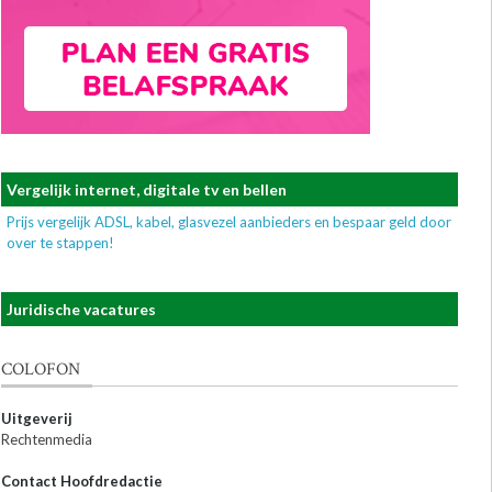
Vergelijk internet, digitale tv en bellen
Prijs vergelijk ADSL, kabel, glasvezel aanbieders en bespaar geld door
over te stappen!
Juridische vacatures
COLOFON
Uitgeverij
Rechtenmedia
Contact Hoofdredactie