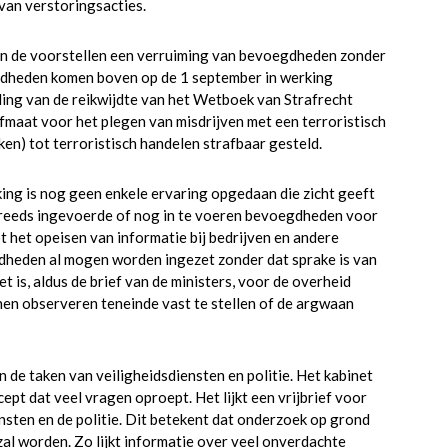
van verstoringsacties.
n de voorstellen een verruiming van bevoegdheden zonder
gdheden komen boven op de 1 september in werking
ding van de reikwijdte van het Wetboek van Strafrecht
fmaat voor het plegen van misdrijven met een terroristisch
en) tot terroristisch handelen strafbaar gesteld.
ng is nog geen enkele ervaring opgedaan die zicht geeft
 reeds ingevoerde of nog in te voeren bevoegdheden voor
het opeisen van informatie bij bedrijven en andere
dheden al mogen worden ingezet zonder dat sprake is van
 is, aldus de brief van de ministers, voor de overheid
n observeren teneinde vast te stellen of de argwaan
e taken van veiligheidsdiensten en politie. Het kabinet
t dat veel vragen oproept. Het lijkt een vrijbrief voor
nsten en de politie. Dit betekent dat onderzoek op grond
l worden. Zo lijkt informatie over veel onverdachte