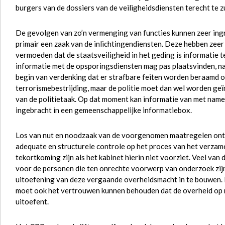
burgers van de dossiers van de veiligheidsdiensten terecht te zu
De gevolgen van zo’n vermenging van functies kunnen zeer ingri
primair een zaak van de inlichtingendiensten. Deze hebben zee
vermoeden dat de staatsveiligheid in het geding is informatie t
informatie met de opsporingsdiensten mag pas plaatsvinden, na 
begin van verdenking dat er strafbare feiten worden beraamd 
terrorismebestrijding, maar de politie moet dan wel worden ge
van de politietaak. Op dat moment kan informatie van met name
ingebracht in een gemeenschappelijke informatiebox.
Los van nut en noodzaak van de voorgenomen maatregelen ontb
adequate en structurele controle op het proces van het verzame
tekortkoming zijn als het kabinet hierin niet voorziet. Veel va
voor de personen die ten onrechte voorwerp van onderzoek zijn
uitoefening van deze vergaande overheidsmacht in te bouwen
moet ook het vertrouwen kunnen behouden dat de overheid op
uitoefent.