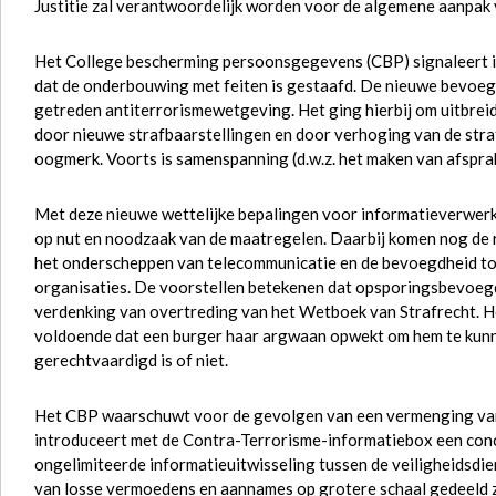
Justitie zal verantwoordelijk worden voor de algemene aanpak 
Het College bescherming persoonsgegevens (CBP) signaleert i
dat de onderbouwing met feiten is gestaafd. De nieuwe bevoe
getreden antiterrorismewetgeving. Het ging hierbij om uitbrei
door nieuwe strafbaarstellingen en door verhoging van de stra
oogmerk. Voorts is samenspanning (d.w.z. het maken van afsprak
Met deze nieuwe wettelijke bepalingen voor informatieverwerki
op nut en noodzaak van de maatregelen. Daarbij komen nog de
het onderscheppen van telecommunicatie en de bevoegdheid tot 
organisaties. De voorstellen betekenen dat opsporingsbevoeg
verdenking van overtreding van het Wetboek van Strafrecht. Het
voldoende dat een burger haar argwaan opwekt om hem te kunne
gerechtvaardigd is of niet.
Het CBP waarschuwt voor de gevolgen van een vermenging van d
introduceert met de Contra-Terrorisme-informatiebox een concep
ongelimiteerde informatieuitwisseling tussen de veiligheidsdie
van losse vermoedens en aannames op grotere schaal gedeeld za