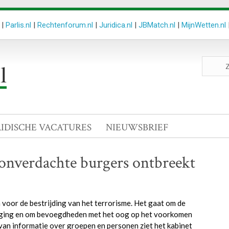
|
Parlis.nl
|
Rechtenforum.nl
|
Juridica.nl
|
JBMatch.nl
|
MijnWetten.nl
Zoeken
site
RIDISCHE VACATURES
NIEUWSBRIEF
onverdachte burgers ontbreekt
voor de bestrijding van het terrorisme. Het gaat om de
reiging en om bevoegdheden met het oog op het voorkomen
van informatie over groepen en personen ziet het kabinet