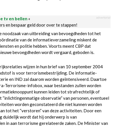
advertorial
le tv en bellen
«
ders en bespaar geld door over te stappen!
 noodzaak van uitbreiding van bevoegdheden tot het
oördinatie van de informatieverzameling miskent de
iensten en politie hebben. Voorts meent CBP dat
ze nieuwe bevoegdheden wordt vergaard, geboden is.
ijksrelaties wijzen in hun brief van 10 september 2004
dstof is voor terrorismebestrijding. De informatie-
isterie en IND zal daarom worden geïntensiveerd. Daartoe
ra-Terrorisme-infobox, waar bestanden zullen worden
rmatieknooppunt kunnen leiden tot strafrechtelijk of
t “inlichtingenmatige observatie” van personen, eventueel
iviteiten worden geconstateerd die niet kunnen worden
an tot het “verstoren” van deze activiteiten. Door een
 duidelijk wordt dat hij onderwerp is van
len in aan terrorisme gerelateerde zaken. De Minister van