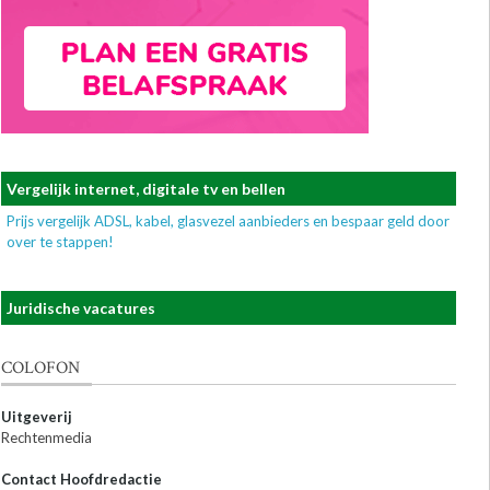
Vergelijk internet, digitale tv en bellen
Prijs vergelijk ADSL, kabel, glasvezel aanbieders en bespaar geld door
over te stappen!
Juridische vacatures
COLOFON
Uitgeverij
Rechtenmedia
Contact Hoofdredactie