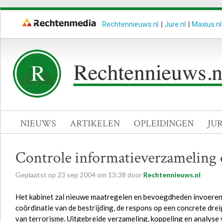
Rechtennieuws.nl
|
Jure.nl
|
Maxius.nl
NIEUWS
ARTIKELEN
OPLEIDINGEN
JU
Controle informatieverzameling 
Geplaatst op
23
sep
2004
om
13:38
door
Rechtennieuws.nl
Het kabinet zal nieuwe maatregelen en bevoegdheden invoeren 
coördinatie van de bestrijding, de respons op een concrete d
van terrorisme. Uitgebreide verzameling, koppeling en analyse 