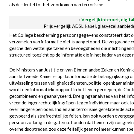
als de sleutel tot het voorkomen van terrorisme.
»
Vergelijk internet, digita
Prijs vergelijk ADSL, kabel, glasvezel aanbie
Het College bescherming persoonsgegevens constateert dat de
verzamelen van informatie niet is aangetoond. De vergaande c
gescheiden wettelijke taken en bevoegdheden die inlichtingend
structureel toezicht op de informatie die in het kader van de
De Ministers van Justitie en van Binnenlandse Zaken en Koninkr
aan de Tweede Kamer erop dat informatie de belangrijkste gron
uitwisseling tussen veiligheidsdiensten, politie, openbaar min
wordt een informatieknooppunt in het leven geroepen, de Cont
gecombineerd en geanalyseerd. Dreigingsanalyses van het info
vreemdelingenrechtelijk ingrijpen tegen individuen maar ook to
over langere perioden. Indien aan terrorisme gerelateerde act
getypeerd als strafrechtelijke feiten, kan ook worden overgega
persoon zodanig in de gaten te houden dat hem en zijn omgeving
overheidsoptreden, zou deze feitelijk geen rol meer kunnen spe