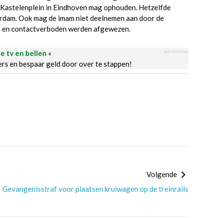
t Kastelenplein in Eindhoven mag ophouden. Hetzelfde
sterdam. Ook mag de imam niet deelnemen aan door de
at- en contactverboden werden afgewezen.
advertorial
le tv en bellen
«
ders en bespaar geld door over te stappen!
Volgende
Gevangenisstraf voor plaatsen kruiwagen op de treinrails