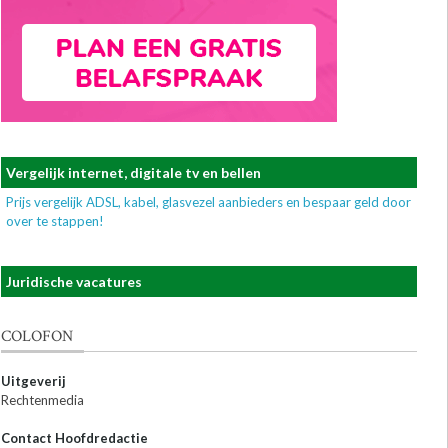
Vergelijk internet, digitale tv en bellen
Prijs vergelijk ADSL, kabel, glasvezel aanbieders en bespaar geld door
over te stappen!
Juridische vacatures
COLOFON
Uitgeverij
Rechtenmedia
Contact Hoofdredactie