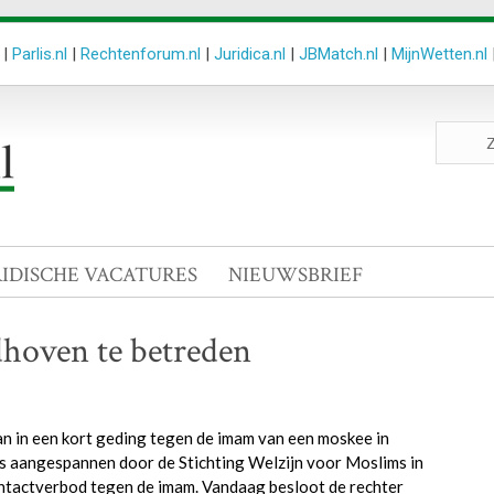
|
Parlis.nl
|
Rechtenforum.nl
|
Juridica.nl
|
JBMatch.nl
|
MijnWetten.nl
Zoeken
site
RIDISCHE VACATURES
NIEUWSBRIEF
hoven te betreden
 in een kort geding tegen de imam van een moskee in
s aangespannen door de Stichting Welzijn voor Moslims in
ontactverbod tegen de imam. Vandaag besloot de rechter