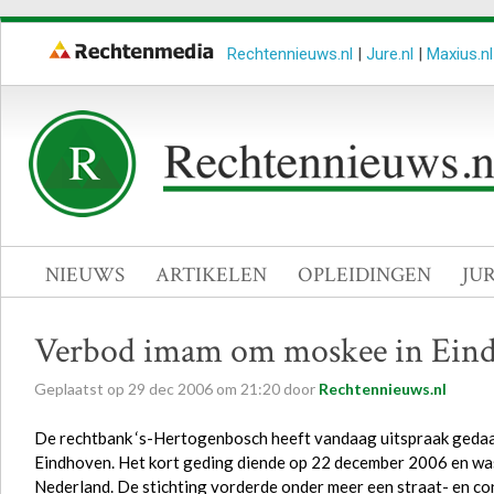
Rechtennieuws.nl
|
Jure.nl
|
Maxius.nl
NIEUWS
ARTIKELEN
OPLEIDINGEN
JU
Verbod imam om moskee in Eind
Geplaatst op
29
dec
2006
om
21:20
door
Rechtennieuws.nl
De rechtbank ‘s-Hertogenbosch heeft vandaag uitspraak gedaan
Eindhoven. Het kort geding diende op 22 december 2006 en wa
Nederland. De stichting vorderde onder meer een straat- en c