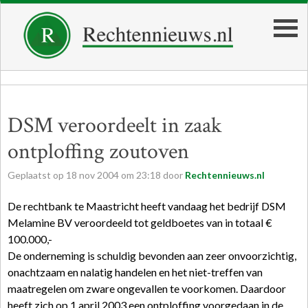
DSM veroordeelt in zaak
ontploffing zoutoven
Geplaatst op
18
nov
2004
om
23:18
door
Rechtennieuws.nl
De rechtbank te Maastricht heeft vandaag het bedrijf DSM
Melamine BV veroordeeld tot geldboetes van in totaal €
100.000,-
De onderneming is schuldig bevonden aan zeer onvoorzichtig,
onachtzaam en nalatig handelen en het niet-treffen van
maatregelen om zware ongevallen te voorkomen. Daardoor
heeft zich op 1 april 2003 een ontploffing voorgedaan in de