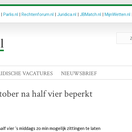
|
Parlis.nl
|
Rechtenforum.nl
|
Juridica.nl
|
JBMatch.nl
|
MijnWetten.nl
Zoeken
site
RIDISCHE VACATURES
NIEUWSBRIEF
ber na half vier beperkt
f vier ’s middags zo min mogelijk zittingen te laten