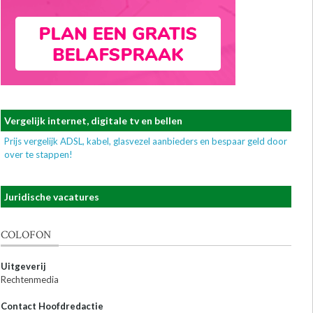
Vergelijk internet, digitale tv en bellen
Prijs vergelijk ADSL, kabel, glasvezel aanbieders en bespaar geld door
over te stappen!
Juridische vacatures
COLOFON
Uitgeverij
Rechtenmedia
Contact Hoofdredactie