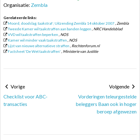
Organisatie:
Zembla
Gerelateerde links:
Moord, doodslag, taakstraf ; Uitzending Zembla 14 oktober 2007
, Zembla
Tweede Kamer wil taakstraffen aan banden leggen
, NRC Handelsblad
VVD wil taakstraffen beperken
, NOS
Kamer wil minder vaak taakstraffen
, NOS
Lijst van nieuwe alternatieve straffen
, Rechtenforum.nl
Factsheet 'De Wet taakstraffen'
, Ministerie van Justitie
Vorige
Volgende
Checklist voor ABC-
Vorderingen teleurgestelde
transacties
beleggers Baan ook in hoger
beroep afgewezen