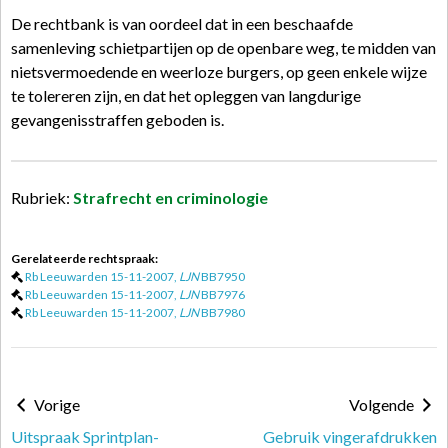
De rechtbank is van oordeel dat in een beschaafde
samenleving schietpartijen op de openbare weg, te midden van
nietsvermoedende en weerloze burgers, op geen enkele wijze
te tolereren zijn, en dat het opleggen van langdurige
gevangenisstraffen geboden is.
Rubriek:
Strafrecht en criminologie
Gerelateerde rechtspraak:
Rb Leeuwarden 15-11-2007,
LJN
BB7950
Rb Leeuwarden 15-11-2007,
LJN
BB7976
Rb Leeuwarden 15-11-2007,
LJN
BB7980
Vorige
Volgende
Uitspraak Sprintplan-
Gebruik vingerafdrukken