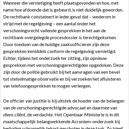
Wanneer die vernietiging heeft plaatsgevonden en hoe, met
name hoe afdoende dat is gebeurd, is niet duidelijk geworden.
De rechtbank constateert in ieder geval dat – wederom in
strijd met de regelgeving – een aantal onder het
verschoningsrecht vallende gesprekken in het aan de
rechtbank overgelegde procesdossier is terechtgekomen.
Door toedoen van de huidige zaaksofficieren zijn deze
gesprekken inmiddels conform de regelgeving vernietigd.
Echter, tijdens het onderzoek ter zitting, zijn opnieuw
gesprekken met verschoningsgerechtigden opgedoken. Deze
zijn door de politie gebruikt bij het aanvragen van een bevel
tot stelselmatige observatie en bij verzoeken het afluisteren
van telefoongesprekken te mogen verlengen.
De officier van justitie is bij uitstek de hoeder van de belangen
van de verschoningsgerechtigde advocaat en daarmee van
diens cliënt, de verdachte. Het Openbaar Ministerie is in dit
maatschappelijk belangwekkende Acroniem-onderzoek bij
herhaling schromelijk tekort geschoten in deze taak. Zo bleef