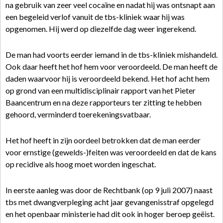
na gebruik van zeer veel cocaïne en nadat hij was ontsnapt aan
een begeleid verlof vanuit de tbs-kliniek waar hij was
opgenomen. Hij werd op diezelfde dag weer ingerekend.
De man had voorts eerder iemand in de tbs-kliniek mishandeld.
Ook daar heeft het hof hem voor veroordeeld. De man heeft de
daden waarvoor hij is veroordeeld bekend. Het hof acht hem
op grond van een multidisciplinair rapport van het Pieter
Baancentrum en na deze rapporteurs ter zitting te hebben
gehoord, verminderd toerekeningsvatbaar.
Het hof heeft in zijn oordeel betrokken dat de man eerder
voor ernstige (gewelds-)feiten was veroordeeld en dat de kans
op recidive als hoog moet worden ingeschat.
In eerste aanleg was door de Rechtbank (op 9 juli 2007) naast
tbs met dwangverpleging acht jaar gevangenisstraf opgelegd
en het openbaar ministerie had dit ook in hoger beroep geëist.