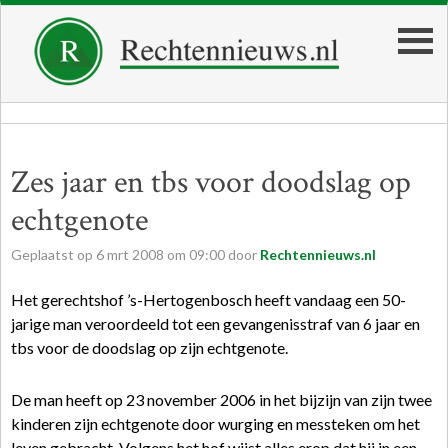
Zes jaar en tbs voor doodslag op
echtgenote
Geplaatst op
6
mrt
2008
om
09:00
door
Rechtennieuws.nl
Het gerechtshof ’s-Hertogenbosch heeft vandaag een 50-
jarige man veroordeeld tot een gevangenisstraf van 6 jaar en
tbs voor de doodslag op zijn echtgenote.
De man heeft op 23 november 2006 in het bijzijn van zijn twee
kinderen zijn echtgenote door wurging en messteken om het
leven gebracht. Volgens het hof wijst alles erop dat hij in een