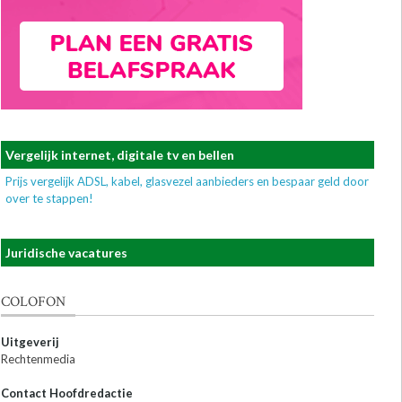
Vergelijk internet, digitale tv en bellen
Prijs vergelijk ADSL, kabel, glasvezel aanbieders en bespaar geld door
over te stappen!
Juridische vacatures
COLOFON
Uitgeverij
Rechtenmedia
Contact Hoofdredactie