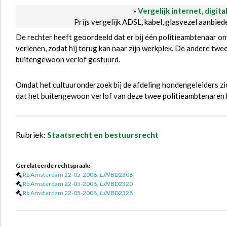
»
Vergelijk internet, digita
Prijs vergelijk ADSL, kabel, glasvezel aanbie
De rechter heeft geoordeeld dat er bij één politieambtenaar 
verlenen, zodat hij terug kan naar zijn werkplek. De andere tw
buitengewoon verlof gestuurd.
Omdat het cultuuronderzoek bij de afdeling hondengeleiders zic
dat het buitengewoon verlof van deze twee politieambtenaren ho
Rubriek:
Staatsrecht en bestuursrecht
Gerelateerde rechtspraak:
Rb Amsterdam 22-05-2008,
LJN
BD2306
Rb Amsterdam 22-05-2008,
LJN
BD2320
Rb Amsterdam 22-05-2008,
LJN
BD2328