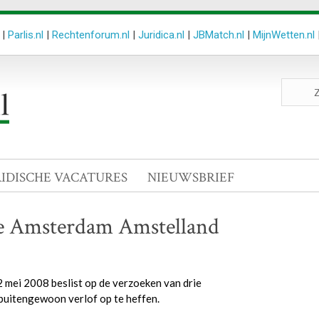
|
Parlis.nl
|
Rechtenforum.nl
|
Juridica.nl
|
JBMatch.nl
|
MijnWetten.nl
Zoeken
site
RIDISCHE VACATURES
NIEUWSBRIEF
ie Amsterdam Amstelland
mei 2008 beslist op de verzoeken van drie
buitengewoon verlof op te heffen.