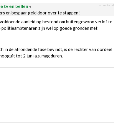
advertorial
le tv en bellen
«
ders en bespaar geld door over te stappen!
onvoldoende aanleiding bestond om buitengewoon verlof te
ee politieambtenaren zijn wel op goede gronden met
h in de afrondende fase bevindt, is de rechter van oordeel
oguit tot 2 juni a.s. mag duren.