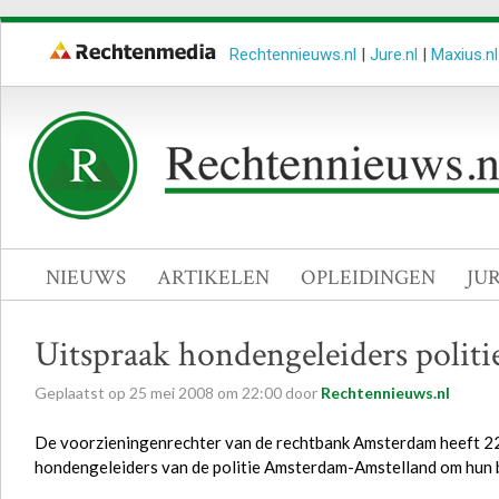
Rechtennieuws.nl
|
Jure.nl
|
Maxius.nl
NIEUWS
ARTIKELEN
OPLEIDINGEN
JU
Uitspraak hondengeleiders polit
Geplaatst op
25
mei
2008
om
22:00
door
Rechtennieuws.nl
De voorzieningenrechter van de rechtbank Amsterdam heeft 22 
hondengeleiders van de politie Amsterdam-Amstelland om hun 