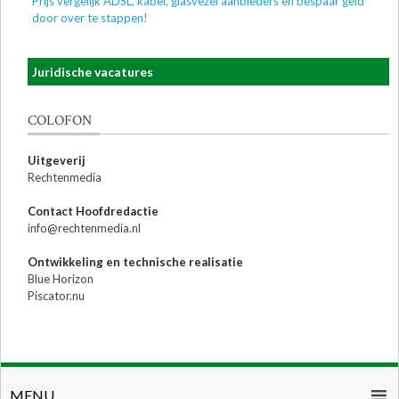
Prijs vergelijk ADSL, kabel, glasvezel aanbieders en bespaar geld
door over te stappen!
Juridische vacatures
COLOFON
Uitgeverij
Rechtenmedia
Contact Hoofdredactie
info@rechtenmedia.nl
Ontwikkeling en technische realisatie
Blue Horizon
Piscator.nu
MENU