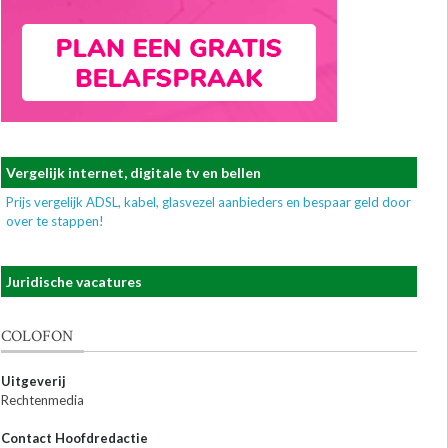
Vergelijk internet, digitale tv en bellen
Prijs vergelijk ADSL, kabel, glasvezel aanbieders en bespaar geld door
over te stappen!
Juridische vacatures
COLOFON
Uitgeverij
Rechtenmedia
Contact Hoofdredactie