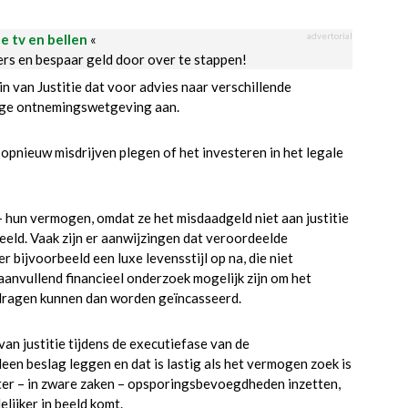
advertorial
le tv en bellen
«
ders en bespaar geld door over te stappen!
in van Justitie dat voor advies naar verschillende
dige ontnemingswetgeving aan.
pnieuw misdrijven plegen of het investeren in het legale
– hun vermogen, omdat ze het misdaadgeld niet aan justitie
eeld. Vaak zijn er aanwijzingen dat veroordeelde
 bijvoorbeeld een luxe levensstijl op na, die niet
anvullend financieel onderzoek mogelijk zijn om het
dragen kunnen dan worden geïncasseerd.
an justitie tijdens de executiefase van de
en beslag leggen en dat is lastig als het vermogen zoek is
ter – in zware zaken – opsporingsbevoegdheden inzetten,
lijker in beeld komt.