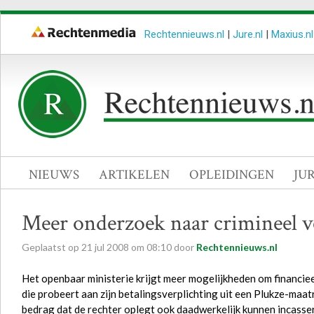
Rechtennieuws.nl
|
Jure.nl
|
Maxius.nl
NIEUWS
ARTIKELEN
OPLEIDINGEN
JU
Meer onderzoek naar crimineel 
Geplaatst op
21
jul
2008
om
08:10
door
Rechtennieuws.nl
Het openbaar ministerie krijgt meer mogelijkheden om financie
die probeert aan zijn betalingsverplichting uit een Plukze-maat
bedrag dat de rechter oplegt ook daadwerkelijk kunnen incasse