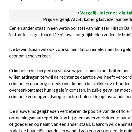
»
Vergelijk internet, digita
Prijs vergelijk ADSL, kabel, glasvezel aanbie
Een en ander staat in een wetsvoorstel van minister Hirsch Ball
instanties is gestuurd. De nieuwe mogelijkheden vullen de hui
De bewindsman wil ook voorkomen dat criminelen met hun geld o
economische verkeer.
Criminelen verbergen op slinkse wijze – soms in het buitenland 
willen afdragen terwijl de rechter ze daartoe wel heeft veroord
criminelen daar nog steeds over kunnen beschikken. Ze houden er
overeenkomt met hun legale inkomsten. In zulke gevallen moet a
criminele vermogen alsnog te achterhalen. De openstaande be
De nieuwe mogelijkheden verbeteren de positie van de officier v
ontnemingsmaatregel. Nu kan hij geen onderzoek doen, maar alle
of goederen op naam van een ander staan. Daarom wil de minis
zodat de financiële handel en wandel van een veroordeelde duide