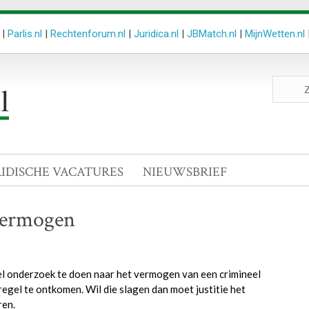
|
Parlis.nl
|
Rechtenforum.nl
|
Juridica.nl
|
JBMatch.nl
|
MijnWetten.nl
Zoeken
site
RIDISCHE VACATURES
NIEUWSBRIEF
vermogen
el onderzoek te doen naar het vermogen van een crimineel
regel te ontkomen. Wil die slagen dan moet justitie het
ren.