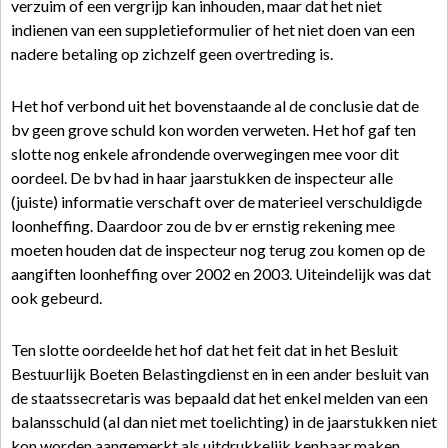
verzuim of een vergrijp kan inhouden, maar dat het niet
indienen van een suppletieformulier of het niet doen van een
nadere betaling op zichzelf geen overtreding is.
Het hof verbond uit het bovenstaande al de conclusie dat de
bv geen grove schuld kon worden verweten. Het hof gaf ten
slotte nog enkele afrondende overwegingen mee voor dit
oordeel. De bv had in haar jaarstukken de inspecteur alle
(juiste) informatie verschaft over de materieel verschuldigde
loonheffing. Daardoor zou de bv er ernstig rekening mee
moeten houden dat de inspecteur nog terug zou komen op de
aangiften loonheffing over 2002 en 2003. Uiteindelijk was dat
ook gebeurd.
Ten slotte oordeelde het hof dat het feit dat in het Besluit
Bestuurlijk Boeten Belastingdienst en in een ander besluit van
de staatssecretaris was bepaald dat het enkel melden van een
balansschuld (al dan niet met toelichting) in de jaarstukken niet
kon worden aangemerkt als uitdrukkelijk kenbaar maken