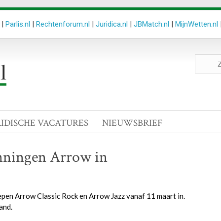
|
Parlis.nl
|
Rechtenforum.nl
|
Juridica.nl
|
JBMatch.nl
|
MijnWetten.nl
Zoeken
site
RIDISCHE VACATURES
NIEUWSBRIEF
nningen Arrow in
en Arrow Classic Rock en Arrow Jazz vanaf 11 maart in.
and.