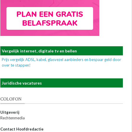
Vergelijk internet, digitale tv en bellen
Prijs vergelijk ADSL, kabel, glasvezel aanbieders en bespaar geld door
over te stappen!
Juridische vacatures
COLOFON
Uitgeverij
Rechtenmedia
Contact Hoofdredactie