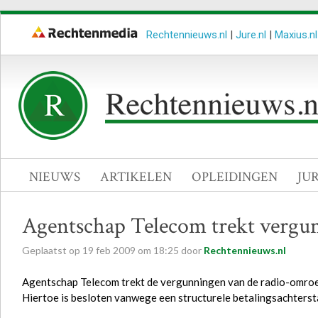
Rechtennieuws.nl
|
Jure.nl
|
Maxius.nl
NIEUWS
ARTIKELEN
OPLEIDINGEN
JU
Agentschap Telecom trekt vergu
Geplaatst op
19
feb
2009
om
18:25
door
Rechtennieuws.nl
Agentschap Telecom trekt de vergunningen van de radio-omroep
Hiertoe is besloten vanwege een structurele betalingsachterst