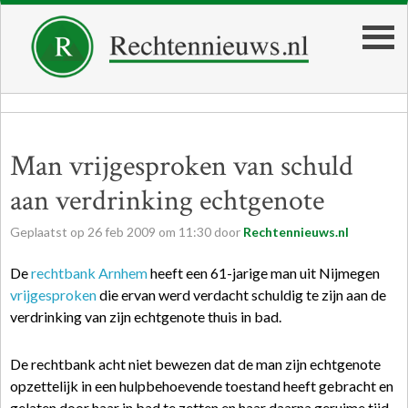
Man vrijgesproken van schuld
aan verdrinking echtgenote
Geplaatst op
26
feb
2009
om
11:30
door
Rechtennieuws.nl
De
rechtbank Arnhem
heeft een 61-jarige man uit Nijmegen
vrijgesproken
die ervan werd verdacht schuldig te zijn aan de
verdrinking van zijn echtgenote thuis in bad.
De rechtbank acht niet bewezen dat de man zijn echtgenote
opzettelijk in een hulpbehoevende toestand heeft gebracht en
gelaten door haar in bad te zetten en haar daarna geruime tijd