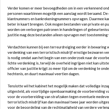
Verder komen er meer bevoegdheden om in een verkennend ond
personen waarbinnen mogelijk een aanslag wordt beraamd. De of
klantnummers en bankrekeningnummers opvragen. Daarmee kan 
beter in kaart brengen. Ook mogen bestanden van private en pub
worden om verborgen patronen in handelingen of gebeurtenissen
justitie mag deze bestanden alleen opvragen met toestemming 
Verdachten kunnen bij een terreurdreiging eerder in bewaring w
verdenking van een terroristisch misdrijf ernstige bezwaren ver
is nodig omdat aan het begin van een onderzoek naar de voorber
lichte verdenking is, terwijl de overheid ingrijpen niet kan uit
officier van justitie krijgt zo meer tijd om de verdenking te o
hechtenis, en duurt maximaal veertien dagen.
Tenslotte wil het kabinet het mogelijk maken dat volledige inza
uitgesteld, als voortijdige openbaarmaking de voorbereiding va
voor de voorbereiding van strafzaken tegen eventuele medever
terroristisch misdrijf kan dan maximaal twee jaar worden uitges
voor de beoordeling van de rechtmatigheid van verdere verlen