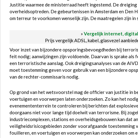
Justitie waarmee de ministerraad heeft ingestemd. De dreiging 
overheidsoptreden. De gebeurtenissen in Amsterdam en Den H
om terreur te voorkomen wenselijk zijn. De maatregelen zijn i
»
Vergelijk internet, digita
Prijs vergelijk ADSL, kabel, glasvezel aanbie
Voor inzet van bijzondere opsporingsbevoegdheden bij terroris
feit nodig; aanwijzingen zijn voldoende. Daarvan is sprake als
een terroristische aanslag. Ook dreigingsanalyses van de AIVD 
moet toestemming geven voor gebruik van een bijzondere opspo
van de rechter-commissaris nodig.
Op grond van het wetsvoorstel mag de officier van justitie in 
voertuigen en voorwerpen laten onderzoeken. Zo kan het nodig 
evenemententerrein te controleren bij berichten dat explosiev
doorgaans niet voor lange tijd doelwit van terrorisme. Bij zog
industriecomplexen, stations en overheidsgebouwen kan dat ander
veiligheidsrisicogebieden zonder voorafgaande toestemming van
fouilleren, en voertuigen en voorwerpen kan onderzoeken om 