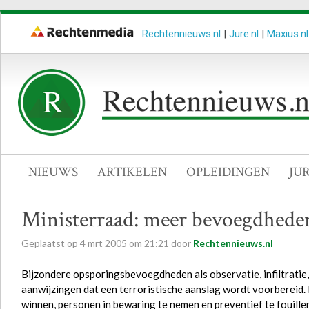
Rechtennieuws.nl
|
Jure.nl
|
Maxius.nl
NIEUWS
ARTIKELEN
OPLEIDINGEN
JU
Ministerraad: meer bevoegdheden
Geplaatst op
4
mrt
2005
om
21:21
door
Rechtennieuws.nl
Bijzondere opsporingsbevoegdheden als observatie, infiltratie,
aanwijzingen dat een terroristische aanslag wordt voorbereid.
winnen, personen in bewaring te nemen en preventief te fouille