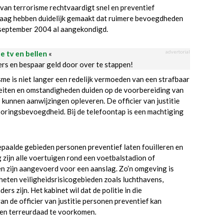
van terrorisme rechtvaardigt snel en preventief
aag hebben duidelijk gemaakt dat ruimere bevoegdheden
n september 2004 al aangekondigd.
advertorial
le tv en bellen
«
ders en bespaar geld door over te stappen!
me is niet langer een redelijk vermoeden van een strafbaar
 feiten en omstandigheden duiden op de voorbereiding van
kunnen aanwijzingen opleveren. De officier van justitie
ringsbevoegdheid. Bij de telefoontap is een machtiging
bepaalde gebieden personen preventief laten fouilleren en
zijn alle voertuigen rond een voetbalstadion of
en zijn aangevoerd voor een aanslag. Zo’n omgeving is
eheten veiligheidsrisicogebieden zoals luchthavens,
s zijn. Het kabinet wil dat de politie in die
 de officier van justitie personen preventief kan
een terreurdaad te voorkomen.