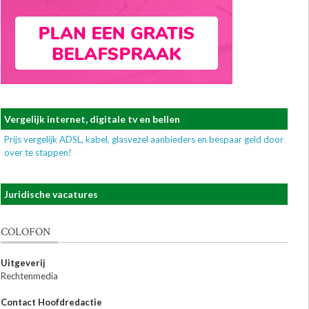
Vergelijk internet, digitale tv en bellen
Prijs vergelijk ADSL, kabel, glasvezel aanbieders en bespaar geld door
over te stappen!
Juridische vacatures
COLOFON
Uitgeverij
Rechtenmedia
Contact Hoofdredactie