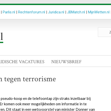
|
Parlis.nl
|
Rechtenforum.nl
|
Juridica.nl
|
JBMatch.nl
|
MijnWetten.nl
Zoeken
site
RIDISCHE VACATURES
NIEUWSBRIEF
 tegen terrorisme
 pseudo-koop en de telefoontap zijn straks inzetbaar bij
 Er komen ook meer mogelijkheden om informatie in te
ren. Dit staat in een wetsvoorstel van minister Donner van