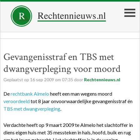
Gevangenisstraf en TBS met
dwangverpleging voor moord
Geplaatst op
16
sep
2009
om
07:35
door
Rechtennieuws.nl
De
rechtbank Almelo
heeft een man wegens moord
veroordeeld
tot 8 jaar onvoorwaardelijke gevangenisstraf én
TBS met dwangverpleging
.
Verdachte heeft op 9 maart 2009 te Almelo het slachtoffer in
diens eigen huis met 35 messteken in hals, hoofd, buik en rug
om het leven gebracht. Het slachtoffer is in de woning