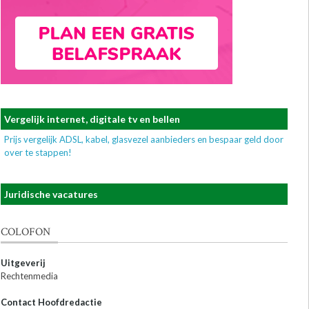
Vergelijk internet, digitale tv en bellen
Prijs vergelijk ADSL, kabel, glasvezel aanbieders en bespaar geld door
over te stappen!
Juridische vacatures
COLOFON
Uitgeverij
Rechtenmedia
Contact Hoofdredactie