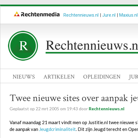
Rechtennieuws.nl
|
Jure.nl
|
Maxius.nl
NIEUWS
ARTIKELEN
OPLEIDINGEN
JU
Twee nieuwe sites over aanpak je
Geplaatst op
22
mrt
2005
om
19:43
door
Rechtennieuws.nl
Vanaf maandag 21 maart vindt men op Justitie.nl twee nieuwe si
de aanpak van
Jeugdcriminaliteit
. Dit zijn Jeugd terecht en Ope