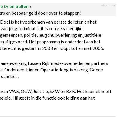
advertorial
le tv en bellen
«
ders en bespaar geld door over te stappen!
 Doel is het voorkomen van eerste delicten en het
 van jeugdcriminaliteit is een gezamenlijke
gemeenten, politie, jeugdhulpverlening en justitiële
 en uitgevoerd. Het programma is onderdeel van het
terecht is gestart in 2003 en loopt tot en met 2006.
 samenwerking tussen Rijk, mede-overheden en partners
eid. Onderdeel binnen Operatie Jong is nazorg. Goede
 sancties.
 van VWS, OCW, Justitie, SZW en BZK. Het kabinet heeft
id. Hij geeft in die functie ook leiding aan het