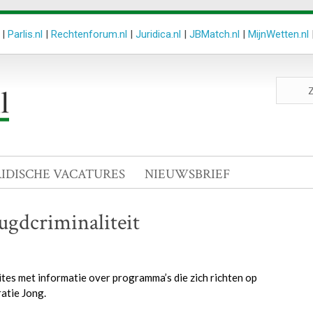
|
Parlis.nl
|
Rechtenforum.nl
|
Juridica.nl
|
JBMatch.nl
|
MijnWetten.nl
Zoeken
site
RIDISCHE VACATURES
NIEUWSBRIEF
ugdcriminaliteit
tes met informatie over programma’s die zich richten op
ratie Jong.