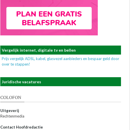
Vergelijk internet, digitale tv en bellen
Prijs vergelijk ADSL, kabel, glasvezel aanbieders en bespaar geld door
over te stappen!
Juridische vacatures
COLOFON
Uitgeverij
Rechtenmedia
Contact Hoofdredactie