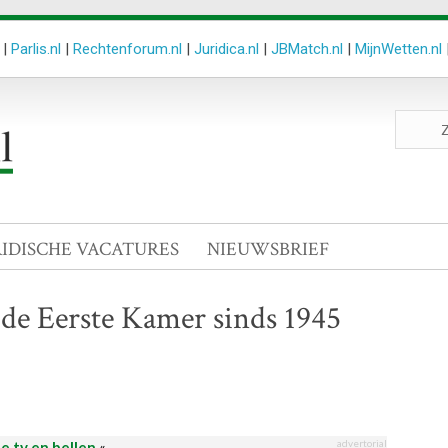
|
Parlis.nl
|
Rechtenforum.nl
|
Juridica.nl
|
JBMatch.nl
|
MijnWetten.nl
Zoeken
site
RIDISCHE VACATURES
NIEUWSBRIEF
de Eerste Kamer sinds 1945
advertorial
le tv en bellen
«