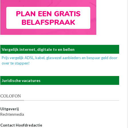
Vergelijk internet, digitale tv en bellen
Prijs vergelijk ADSL, kabel, glasvezel aanbieders en bespaar geld door
over te stappen!
Juridische vacatures
COLOFON
Uitgeverij
Rechtenmedia
Contact Hoofdredactie