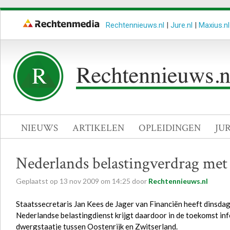
Rechtennieuws.nl
|
Jure.nl
|
Maxius.nl
NIEUWS
ARTIKELEN
OPLEIDINGEN
JU
Nederlands belastingverdrag met
Geplaatst op
13
nov
2009
om
14:25
door
Rechtennieuws.nl
Staatssecretaris Jan Kees de Jager van Financiën heeft dinsda
Nederlandse belastingdienst krijgt daardoor in de toekomst in
dwergstaatje tussen Oostenrijk en Zwitserland.