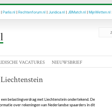
|
Parlis.nl
|
Rechtenforum.nl
|
Juridica.nl
|
JBMatch.nl
|
MijnWetten.nl
Zoeken
site
RIDISCHE VACATURES
NIEUWSBRIEF
 Liechtenstein
g een belastingverdrag met Liechtenstein ondertekend. De
formatie over rekeningen van Nederlandse spaarders in dit