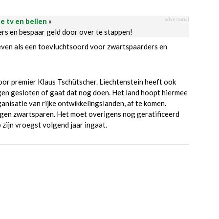
advertorial
le tv en bellen
«
ders en bespaar geld door over te stappen!
ieven als een toevluchtsoord voor zwartspaarders en
oor premier Klaus Tschütscher. Liechtenstein heeft ook
en gesloten of gaat dat nog doen. Het land hoopt hiermee
anisatie van rijke ontwikkelingslanden, af te komen.
 tegen zwartsparen. Het moet overigens nog geratificeerd
zijn vroegst volgend jaar ingaat.