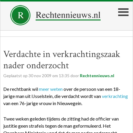
Verdachte in verkrachtingszaak
nader onderzocht
Geplaatst op
30
nov
2009
om
13:35
door
Rechtennieuws.nl
De rechtbank wil
meer weten
over de persoon van een 18-
jarige man uit IJsselstein, die verdacht wordt van
verkrachting
van een 76-jarige vrouw in Nieuwegein.
Twee weken geleden tijdens de zitting had de officier van
justitie geen strafeis tegen de man geformuleerd. Het
Openbaar Ministerie vond dat de man nader onderzocht