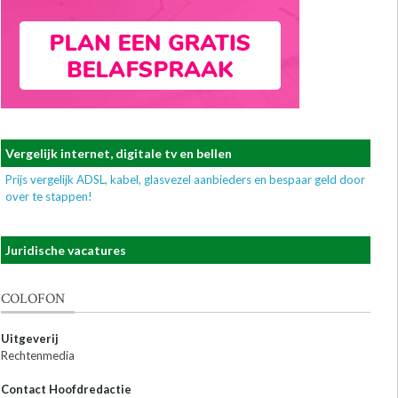
Vergelijk internet, digitale tv en bellen
Prijs vergelijk ADSL, kabel, glasvezel aanbieders en bespaar geld door
over te stappen!
Juridische vacatures
COLOFON
Uitgeverij
Rechtenmedia
Contact Hoofdredactie