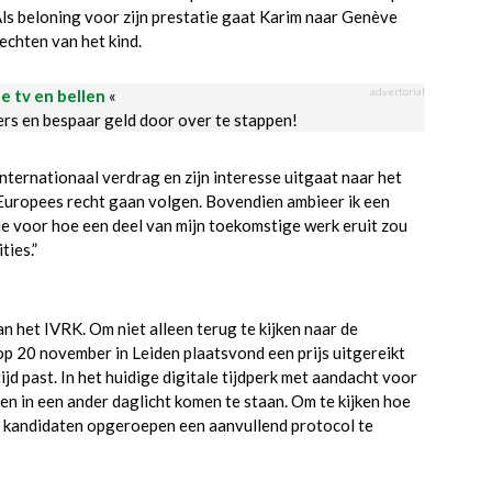
s beloning voor zijn prestatie gaat Karim naar Genève
chten van het kind.
advertorial
le tv en bellen
«
ders en bespaar geld door over te stappen!
 internationaal verdrag en zijn interesse uitgaat naar het
n Europees recht gaan volgen. Bovendien ambieer ik een
efje voor hoe een deel van mijn toekomstige werk eruit zou
ties.”
an het IVRK. Om niet alleen terug te kijken naar de
op 20 november in Leiden plaatsvond een prijs uitgereikt
jd past. In het huidige digitale tijdperk met aandacht voor
en in een ander daglicht komen te staan. Om te kijken hoe
 kandidaten opgeroepen een aanvullend protocol te