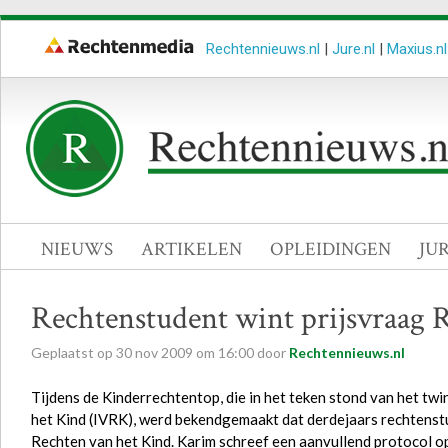
Rechtennieuws.nl
|
Jure.nl
|
Maxius.nl
NIEUWS
ARTIKELEN
OPLEIDINGEN
JU
Rechtenstudent wint prijsvraag 
Geplaatst op
30
nov
2009
om
16:00
door
Rechtennieuws.nl
Tijdens de Kinderrechtentop, die in het teken stond van het twi
het Kind (IVRK), werd bekendgemaakt dat derdejaars rechtenstu
Rechten van het Kind. Karim schreef een aanvullend protocol 