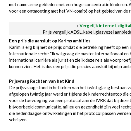
met name arme gebieden met een hoge concentratie kinderen. Al
voor een ontmoeting met het VN-comité op het gebied van de re
»
Vergelijk internet, digita
Prijs vergelijk ADSL, kabel, glasvezel aanbie
Een prijs die aansluit op Karims ambities
Karim is erg blij met de prijs omdat die betrekking heeft op een
internationale recht: “Ik wil graag de master Internationaal e
international carrière als jurist en zie ik deze reis als voorpro
kunnen zien. Het is dus een prijs die precies aansluit bij mijn ambi
Prijsvraag Rechten van het Kind
De prijsvraag stond in het teken van het twintigjarig bestaan v
afgelopen twintig jaar werd er tijdens de kinderrechtentop die 
voor de toevoeging van een protocol aan de IVRK dat bij deze ti
bijvoorbeeld communicatie, milieu en gezondheid zijn veel recht
die hedendaagse ontwikkelingen in het protocol passen werden
schrijven.