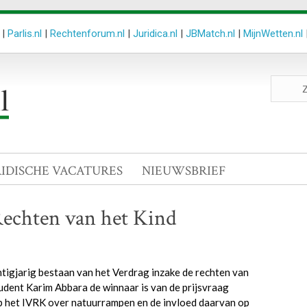
|
Parlis.nl
|
Rechtenforum.nl
|
Juridica.nl
|
JBMatch.nl
|
MijnWetten.nl
Zoeken
site
RIDISCHE VACATURES
NIEUWSBRIEF
Rechten van het Kind
ntigjarig bestaan van het Verdrag inzake de rechten van
dent Karim Abbara de winnaar is van de prijsvraag
op het IVRK over natuurrampen en de invloed daarvan op