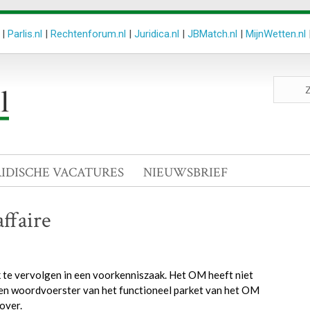
|
Parlis.nl
|
Rechtenforum.nl
|
Juridica.nl
|
JBMatch.nl
|
MijnWetten.nl
Zoeken
site
RIDISCHE VACATURES
NIEUWSBRIEF
ffaire
k te vervolgen in een voorkenniszaak. Het OM heeft niet
 een woordvoerster van het functioneel parket van het OM
over.