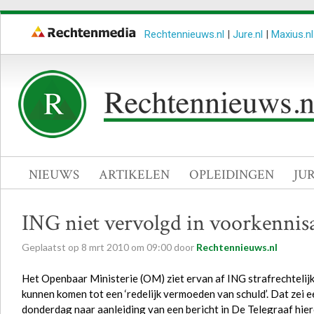
Rechtennieuws.nl
|
Jure.nl
|
Maxius.nl
NIEUWS
ARTIKELEN
OPLEIDINGEN
JU
ING niet vervolgd in voorkennisa
Geplaatst op
8
mrt
2010
om
09:00
door
Rechtennieuws.nl
Het Openbaar Ministerie (OM) ziet ervan af ING strafrechtelij
kunnen komen tot een ‘redelijk vermoeden van schuld’. Dat zei
donderdag naar aanleiding van een bericht in De Telegraaf hier