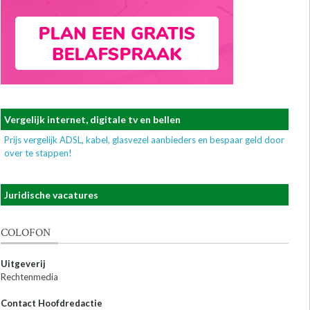
Vergelijk internet, digitale tv en bellen
Prijs vergelijk ADSL, kabel, glasvezel aanbieders en bespaar geld door
over te stappen!
Juridische vacatures
COLOFON
Uitgeverij
Rechtenmedia
Contact Hoofdredactie