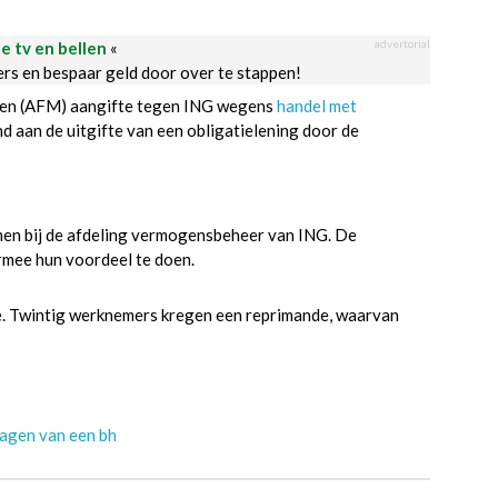
advertorial
le tv en bellen
«
ders en bespaar geld door over te stappen!
kten (AFM) aangifte tegen ING wegens
handel met
 aan de uitgifte van een obligatielening door de
omen bij de afdeling vermogensbeheer van ING. De
mee hun voordeel te doen.
ie. Twintig werknemers kregen een reprimande, waarvan
ragen van een bh