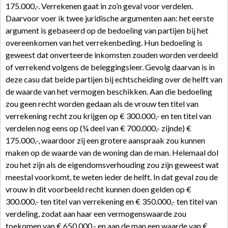
175.000,-. Verrekenen gaat in zo’n geval voor verdelen.
Daarvoor voer ik twee juridische argumenten aan: het eerste
argument is gebaseerd op de bedoeling van partijen bij het
overeenkomen van het verrekenbeding. Hun bedoeling is
geweest dat onverteerde inkomsten zouden worden verdeeld
of verrekend volgens de beleggingsleer. Gevolg daarvan is in
deze casu dat beide partijen bij echtscheiding over de helft van
de waarde van het vermogen beschikken. Aan die bedoeling
zou geen recht worden gedaan als de vrouw ten titel van
verrekening recht zou krijgen op € 300.000,- en ten titel van
verdelen nog eens op (¼ deel van € 700.000,- zijnde) €
175.000,-, waardoor zij een grotere aanspraak zou kunnen
maken op de waarde van de woning dan de man. Helemaal dol
zou het zijn als de eigendomsverhouding zou zijn geweest wat
meestal voorkomt, te weten ieder de helft. In dat geval zou de
vrouw in dit voorbeeld recht kunnen doen gelden op €
300.000,- ten titel van verrekening en € 350.000,- ten titel van
verdeling, zodat aan haar een vermogenswaarde zou
toekomen van € 650.000,- en aan de man een waarde van €