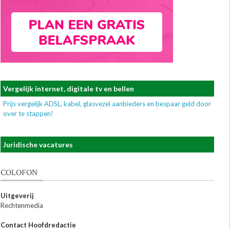
Vergelijk internet, digitale tv en bellen
Prijs vergelijk ADSL, kabel, glasvezel aanbieders en bespaar geld door
over te stappen!
Juridische vacatures
COLOFON
Uitgeverij
Rechtenmedia
Contact Hoofdredactie