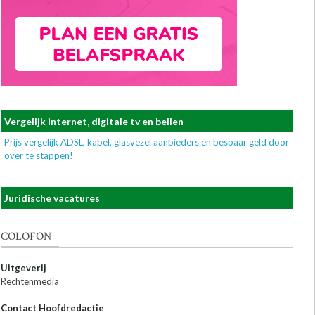
Vergelijk internet, digitale tv en bellen
Prijs vergelijk ADSL, kabel, glasvezel aanbieders en bespaar geld door
over te stappen!
Juridische vacatures
COLOFON
Uitgeverij
Rechtenmedia
Contact Hoofdredactie