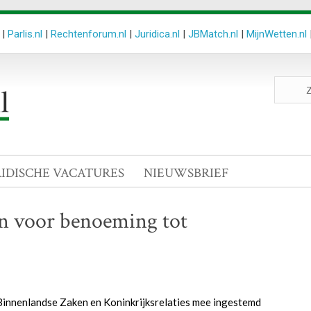
|
Parlis.nl
|
Rechtenforum.nl
|
Juridica.nl
|
JBMatch.nl
|
MijnWetten.nl
Zoeken
site
RIDISCHE VACATURES
NIEUWSBRIEF
n voor benoeming tot
 Binnenlandse Zaken en Koninkrijksrelaties mee ingestemd