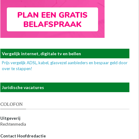
Vergelijk internet, digitale tv en bellen
Prijs vergelijk ADSL, kabel, glasvezel aanbieders en bespaar geld door
over te stappen!
Juridische vacatures
COLOFON
Uitgeverij
Rechtenmedia
Contact Hoofdredactie