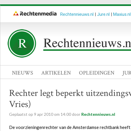
Rechtennieuws.nl
|
Jure.nl
|
Maxius.nl
NIEUWS
ARTIKELEN
OPLEIDINGEN
JU
Rechter legt beperkt uitzendings
Vries)
Geplaatst op
9
apr
2010
om
14:00
door
Rechtennieuws.nl
De voorzieningenrechter van de Amsterdamse rechtbank heeft b