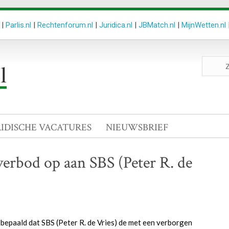
|
Parlis.nl
|
Rechtenforum.nl
|
Juridica.nl
|
JBMatch.nl
|
MijnWetten.nl
Zoeken
site
RIDISCHE VACATURES
NIEUWSBRIEF
verbod op aan SBS (Peter R. de
epaald dat SBS (Peter R. de Vries) de met een verborgen