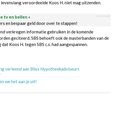
 levenslang veroordeelde Koos H. niet mag uitzenden.
advertorial
le tv en bellen
«
ders en bespaar geld door over te stappen!
end verkregen informatie gebruiken in de komende
 worden geciteerd. SBS behoeft ook de masterbanden van de
ng dat Koos H. tegen SBS c.s. had aangespannen.
ing verleend aan Bliss Hypotheekadviseurs
?
n we het aan je uit!