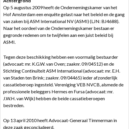
Achtergrond
Op 5 augustus 2009 heeft de Ondernemingskamer van het
Hof Amsterdam een enquête gelast naar het beleid en de gang
van zaken bij ASM International NV (ASMI) (LJN: BJ4688).
Naar het oordeel van de Ondernemingskamer bestaan er
gegronde redenen om te twijfelen aan een juist beleid bij
ASMI.
Tegen deze beschikking hebben een voormalig bestuurder
(advocaat: mr. K.G.W. van Oven; zaaknr. 09/04512) en de
Stichting Continuïteit ASM International (advocaat: mr. E.H.
van Staden ten Brink; zaaknr. 09/04465) ieder afzonderlijk
cassatieberoep ingesteld. Vereniging VEB NVCB, alsmede de
professionele beleggers Hermes en Fursa (advocaat: mr.
J.W.H. van Wijk) hebben de beide cassatieberoepen
bestreden.
Op 13 april 2010 heeft Advocaat-Generaal Timmerman in
deze zaak geconcludeerd.