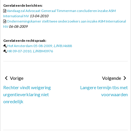
Gerelateerde berichten:
Vandaag zal Advocaat-Generaal Timmerman concluderen inzake ASM
International NV
13-04-2010
Ondernemingskamer stelt twee onderzoekers aan inzake ASM International
NV
06-08-2009
Gerelateerde rechtspraak:
Hof Amsterdam 05-08-2009,
LJN
BJ4688
HR 09-07-2010,
LJN
BM0976
Vorige
Volgende
Rechter vindt weigering
Langere termijn tbs met
urgentieverklaring niet
voorwaarden
onredelijk