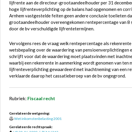
lijfrente aan de directeur-grootaandeelhouder per 31 decembe
hoge lijfrenteverplichting op de balans had opgenomen en cor
Arnhem vastgestelde feiten geen andere conclusie toelieten dan
grootaandeelhouder overeengekomen rentepercentage van 8 sl
door de bv verschuldigde lijfrentetermijnen.
Vervolgens rees de vraag welk rentepercentage als rekenren
wetsbepaling over de waardering van pensioenverplichtingen e
schrijft voor dat de waardering moet plaatsvinden met inacht
waarbij een rekenrente in aanmerking wordt genomen van ten m
lijfrenteverplichting gewaardeerd met inachtneming van een r
verklaarde daarop het cassatieberoep van de bv ongegrond.
Rubriek:
Fiscaal recht
Gerelateerde wetgeving:
Wet inkomstenbelasting 2001
Gerelateerde rechtspraak: