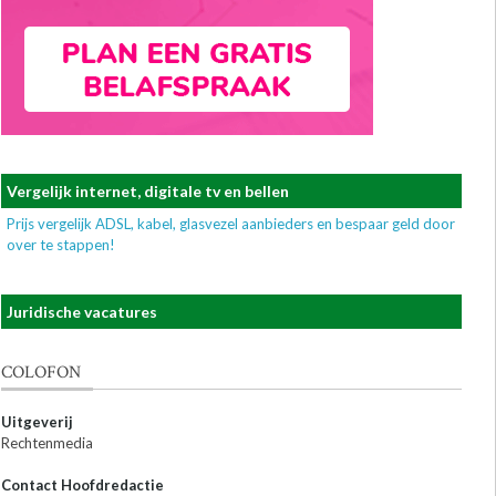
Vergelijk internet, digitale tv en bellen
Prijs vergelijk ADSL, kabel, glasvezel aanbieders en bespaar geld door
over te stappen!
Juridische vacatures
COLOFON
Uitgeverij
Rechtenmedia
Contact Hoofdredactie