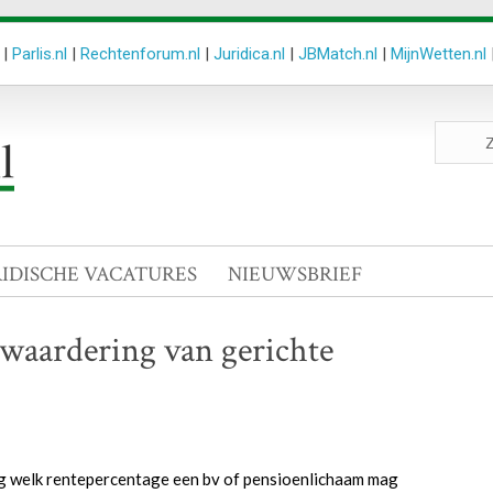
|
Parlis.nl
|
Rechtenforum.nl
|
Juridica.nl
|
JBMatch.nl
|
MijnWetten.nl
Zoeken
site
RIDISCHE VACATURES
NIEUWSBRIEF
waardering van gerichte
g welk rentepercentage een bv of pensioenlichaam mag