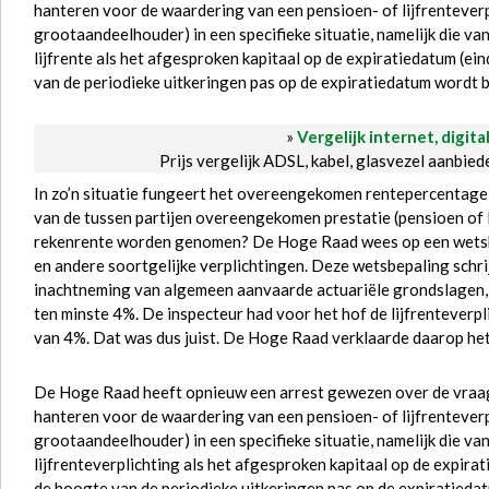
hanteren voor de waardering van een pensioen- of lijfrenteverp
grootaandeelhouder) in een specifieke situatie, namelijk die van 
lijfrente als het afgesproken kapitaal op de expiratiedatum (ei
van de periodieke uitkeringen pas op de expiratiedatum wordt 
»
Vergelijk internet, digita
Prijs vergelijk ADSL, kabel, glasvezel aanbie
In zo’n situatie fungeert het overeengekomen rentepercentage 
van de tussen partijen overeengekomen prestatie (pensioen of 
rekenrente worden genomen? De Hoge Raad wees op een wetsb
en andere soortgelijke verplichtingen. Deze wetsbepaling schr
inachtneming van algemeen aanvaarde actuariële grondslagen,
ten minste 4%. De inspecteur had voor het hof de lijfrentever
van 4%. Dat was dus juist. De Hoge Raad verklaarde daarop he
De Hoge Raad heeft opnieuw een arrest gewezen over de vraa
hanteren voor de waardering van een pensioen- of lijfrenteverp
grootaandeelhouder) in een specifieke situatie, namelijk die van 
lijfrenteverplichting als het afgesproken kapitaal op de expira
de hoogte van de periodieke uitkeringen pas op de expiratiedat