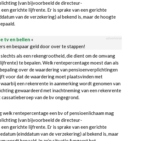
lichting (van bijvoorbeeld de directeur-
een gerichte lijfrente. Er is sprake van een gerichte
nddatum van de verzekering) al bekend is, maar de hoogte
bepaald.
advertorial
le tv en bellen
«
ders en bespaar geld door over te stappen!
slechts als een rekengrootheid, die dient om de omvang
lijfrente) te bepalen. Welk rentepercentage moest dan als
epaling over de waardering van pensioenverplichtingen
ijft voor dat de waardering moet plaatsvinden met
 waarbij een rekenrente in aanmerking wordt genomen van
plichting gewaardeerd met inachtneming van een rekenrente
t cassatieberoep van de bv ongegrond.
g welk rentepercentage een bv of pensioenlichaam mag
lichting (van bijvoorbeeld de directeur-
een gerichte lijfrente. Er is sprake van een gerichte
tiedatum (einddatum van de verzekering) al bekend is, maar
um wordt bepaald. In zo’n situatie fungeert het