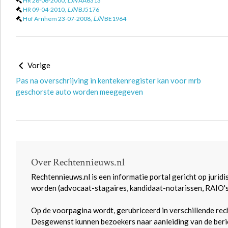
HR 28-06-2000,
LJN
AA6313
HR 09-04-2010,
LJN
BJ5176
Hof Arnhem 23-07-2008,
LJN
BE1964
Vorige
Pas na overschrijving in kentekenregister kan voor mrb
geschorste auto worden meegegeven
Over Rechtennieuws.nl
Rechtennieuws.nl is een informatie portal gericht op juridi
worden (advocaat-stagaires, kandidaat-notarissen, RAIO'
Op de voorpagina wordt, gerubriceerd in verschillende rec
Desgewenst kunnen bezoekers naar aanleiding van de beric