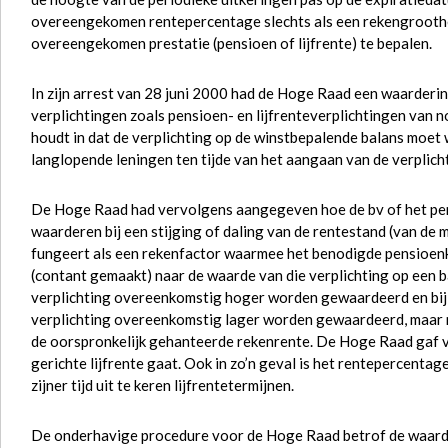
overeengekomen rentepercentage slechts als een rekengroothei
overeengekomen prestatie (pensioen of lijfrente) te bepalen.
In zijn arrest van 28 juni 2000 had de Hoge Raad een waarder
verplichtingen zoals pensioen- en lijfrenteverplichtingen van n
houdt in dat de verplichting op de winstbepalende balans moe
langlopende leningen ten tijde van het aangaan van de verplich
De Hoge Raad had vervolgens aangegeven hoe de bv of het pens
waarderen bij een stijging of daling van de rentestand (van de
fungeert als een rekenfactor waarmee het benodigde pensioe
(contant gemaakt) naar de waarde van die verplichting op een b
verplichting overeenkomstig hoger worden gewaardeerd en bij 
verplichting overeenkomstig lager worden gewaardeerd, maar n
de oorspronkelijk gehanteerde rekenrente. De Hoge Raad gaf ve
gerichte lijfrente gaat. Ook in zo’n geval is het rentepercenta
zijner tijd uit te keren lijfrentetermijnen.
De onderhavige procedure voor de Hoge Raad betrof de waarder