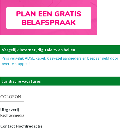
Vergelijk internet, digitale tv en bellen
Prijs vergelijk ADSL, kabel, glasvezel aanbieders en bespaar geld door
over te stappen!
Juridische vacatures
COLOFON
Uitgeverij
Rechtenmedia
Contact Hoofdredactie