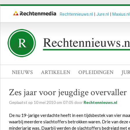
Rechtennieuws.nl
|
Jure.nl
|
Maxius.nl
NIEUWS
ARTIKELEN
OPLEIDINGEN
JU
Zes jaar voor jeugdige overvaller
Geplaatst op
10
mei
2010
om
07:05
door
Rechtennieuws.nl
De nu 19-jarige verdachte heeft in een tijdsbestek van vier ma
waarbij meerdere slachtoffers betrokken waren. Drie van deze
minderjarig was. Daarbij werden de slachtoffers bedreigd met 