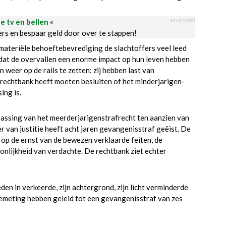
advertorial
le tv en bellen
«
ders en bespaar geld door over te stappen!
 materiële behoeftebevrediging de slachtoffers veel leed
t dat de overvallen een enorme impact op hun leven hebben
weer op de rails te zetten: zij hebben last van
 rechtbank heeft moeten besluiten of het minderjarigen-
ing is.
passing van het meerderjarigenstrafrecht ten aanzien van
er van justitie heeft acht jaren gevangenisstraf geëist. De
op de ernst van de bewezen verklaarde feiten, de
nlijkheid van verdachte. De rechtbank ziet echter
en in verkeerde, zijn achtergrond, zijn licht verminderde
toemeting hebben geleid tot een gevangenisstraf van zes