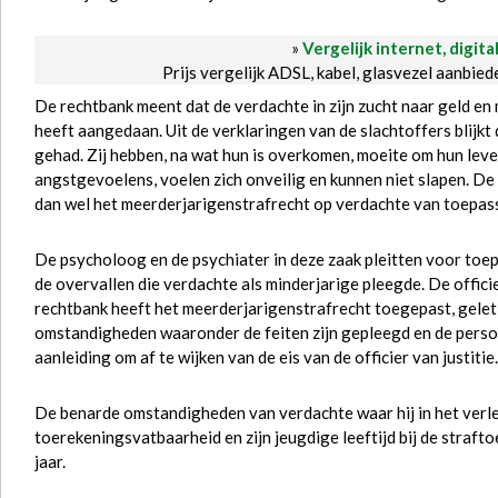
»
Vergelijk internet, digita
Prijs vergelijk ADSL, kabel, glasvezel aanbie
De rechtbank meent dat de verdachte in zijn zucht naar geld en
heeft aangedaan. Uit de verklaringen van de slachtoffers blijk
gehad. Zij hebben, na wat hun is overkomen, moeite om hun leven 
angstgevoelens, voelen zich onveilig en kunnen niet slapen. De
dan wel het meerderjarigenstrafrecht op verdachte van toepass
De psycholoog en de psychiater in deze zaak pleitten voor toe
de overvallen die verdachte als minderjarige pleegde. De offici
rechtbank heeft het meerderjarigenstrafrecht toegepast, gelet 
omstandigheden waaronder de feiten zijn gepleegd en de persoo
aanleiding om af te wijken van de eis van de officier van justitie.
De benarde omstandigheden van verdachte waar hij in het verled
toerekeningsvatbaarheid en zijn jeugdige leeftijd bij de straf
jaar.