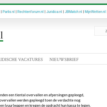
|
Parlis.nl
|
Rechtenforum.nl
|
Juridica.nl
|
JBMatch.nl
|
MijnWetten.nl
Zoeken
site
RIDISCHE VACATURES
NIEUWSBRIEF
anden een tiental overvallen en afpersingen gepleegd,
 overvallen werden gepleegd toen de verdachte nog
een (vuur)wapen en kregen de opdracht hun kassa te legen.