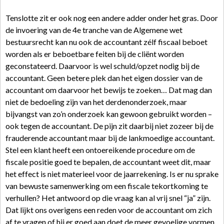
Tenslotte zit er ook nog een andere adder onder het gras. Door
de invoering van de 4e tranche van de Algemene wet
bestuursrecht kan nu ook de accountant zélf fiscaal beboet
worden als er beboetbare feiten bij de cliënt worden
geconstateerd. Daarvoor is wel schuld/opzet nodig bij de
accountant. Geen betere plek dan het eigen dossier van de
accountant om daarvoor het bewijs te zoeken… Dat mag dan
niet de bedoeling zijn van het derdenonderzoek, maar
bijvangst van zo’n onderzoek kan gewoon gebruikt worden –
ook tegen de accountant. De pijn zit daarbij niet zozeer bij de
frauderende accountant maar bij de lankmoedige accountant.
Stel een klant heeft een ontoereikende procedure om de
fiscale positie goed te bepalen, de accountant weet dit, maar
het effect is niet materieel voor de jaarrekening. Is er nu sprake
van bewuste samenwerking om een fiscale tekortkoming te
verhullen? Het antwoord op die vraag kan al vrij snel “ja” zijn.
Dat lijkt ons overigens een reden voor de accountant om zich
af te vragen of hij er goed aan doet de meer gevoelige vormen