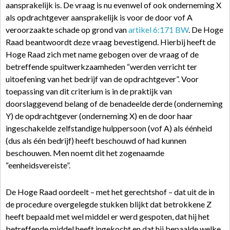
aansprakelijk is. De vraag is nu evenwel of ook onderneming X
als opdrachtgever aansprakelijk is voor de door vof A
veroorzaakte schade op grond van
artikel 6:171 BW
. De Hoge
Raad beantwoordt deze vraag bevestigend. Hierbij heeft de
Hoge Raad zich met name gebogen over de vraag of de
betreffende spuitwerkzaamheden “werden verricht ter
uitoefening van het bedrijf van de opdrachtgever”. Voor
toepassing van dit criterium is in de praktijk van
doorslaggevend belang of de benadeelde derde (onderneming
Y) de opdrachtgever (onderneming X) en de door haar
ingeschakelde zelfstandige hulppersoon (vof A) als éénheid
(dus als één bedrijf) heeft beschouwd of had kunnen
beschouwen. Men noemt dit het zogenaamde
“eenheidsvereiste”.
De Hoge Raad oordeelt – met het gerechtshof – dat uit de in
de procedure overgelegde stukken blijkt dat betrokkene Z
heeft bepaald met wel middel er werd gespoten, dat hij het
betreffende middel heeft ingekocht en dat hij bepaalde welke