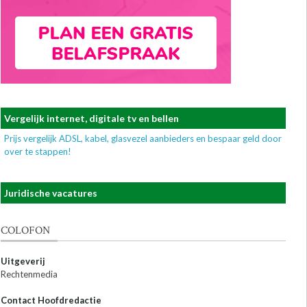
Vergelijk internet, digitale tv en bellen
Prijs vergelijk ADSL, kabel, glasvezel aanbieders en bespaar geld door
over te stappen!
Juridische vacatures
COLOFON
Uitgeverij
Rechtenmedia
Contact Hoofdredactie