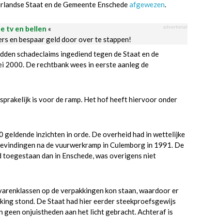
erlandse Staat en de Gemeente Enschede
afgewezen
.
advertorial
le tv en bellen
«
ders en bespaar geld door over te stappen!
den schadeclaims ingediend tegen de Staat en de
 2000. De rechtbank wees in eerste aanleg de
prakelijk is voor de ramp. Het hof heeft hiervoor onder
 geldende inzichten in orde. De overheid had in wettelijke
evindingen na de vuurwerkramp in Culemborg in 1991. De
d toegestaan dan in Enschede, was overigens niet
gevarenklassen op de verpakkingen kon staan, waardoor er
ing stond. De Staat had hier eerder steekproefsgewijs
 geen onjuistheden aan het licht gebracht. Achteraf is