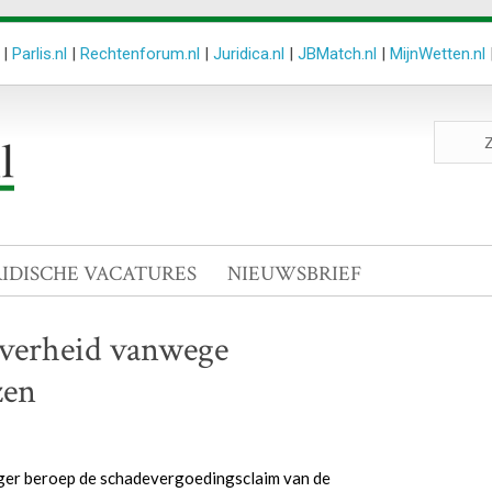
|
Parlis.nl
|
Rechtenforum.nl
|
Juridica.nl
|
JBMatch.nl
|
MijnWetten.nl
Zoeken
site
RIDISCHE VACATURES
NIEUWSBRIEF
overheid vanwege
zen
ger beroep de schadevergoedingsclaim van de