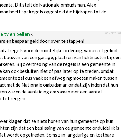
meente. Dit stelt de Nationale ombudsman, Alex
an heeft spelregels opgesteld die bijdragen tot de
advertorial
le tv en bellen
«
ders en bespaar geld door over te stappen!
tal regels voor de ruimtelijke ordening, wonen of geluid-
et bouwen van een garage, plaatsen van lichtmasten bij een
arkeren. Bij overtreding van de regels is een gemeente in
kan ook besluiten niet of pas later op te treden, omdat
n gemeente zal dus vaak een afweging moeten maken tussen
ct met de Nationale ombudsman omdat zij vinden dat hun
hten waren de aanleiding om samen met een aantal
t te brengen.
 over klagen dat ze niets horen van hun gemeente op hun
hten zijn dat een beslissing van de gemeente onduidelijk is
niet wordt opgetreden. Soms zijn langdurige en kostbare