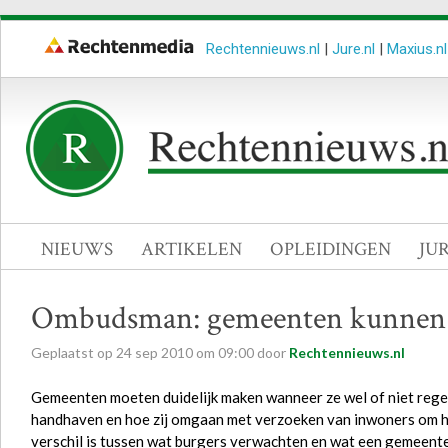
Rechtennieuws.nl
|
Jure.nl
|
Maxius.nl
NIEUWS
ARTIKELEN
OPLEIDINGEN
JU
Ombudsman: gemeenten kunnen 
Geplaatst op
24
sep
2010
om
09:00
door
Rechtennieuws.nl
Gemeenten moeten duidelijk maken wanneer ze wel of niet reg
handhaven en hoe zij omgaan met verzoeken van inwoners om ha
verschil is tussen wat burgers verwachten en wat een gemeent