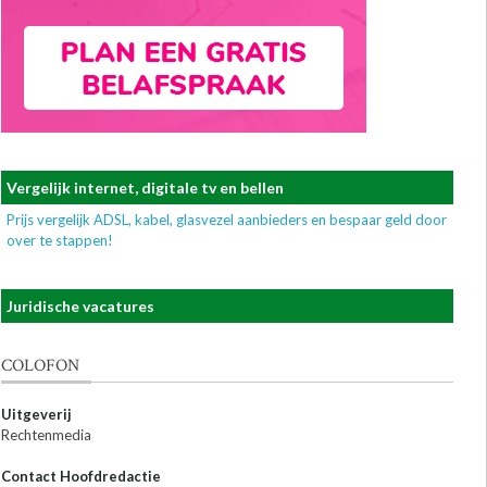
Vergelijk internet, digitale tv en bellen
Prijs vergelijk ADSL, kabel, glasvezel aanbieders en bespaar geld door
over te stappen!
Juridische vacatures
COLOFON
Uitgeverij
Rechtenmedia
Contact Hoofdredactie