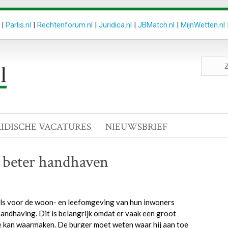
|
Parlis.nl
|
Rechtenforum.nl
|
Juridica.nl
|
JBMatch.nl
|
MijnWetten.nl
Zoeken
site
RIDISCHE VACATURES
NIEUWSBRIEF
beter handhaven
els voor de woon- en leefomgeving van hun inwoners
ndhaving. Dit is belangrijk omdat er vaak een groot
e kan waarmaken. De burger moet weten waar hij aan toe