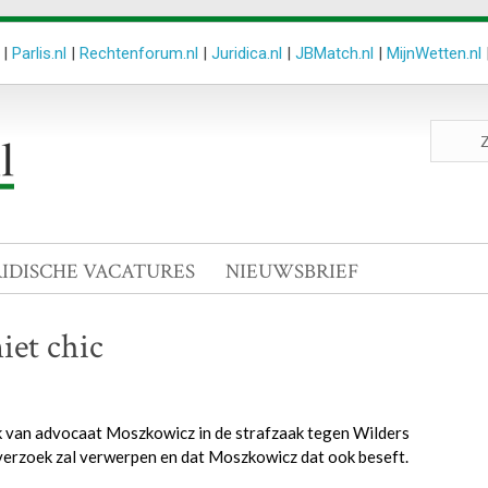
|
Parlis.nl
|
Rechtenforum.nl
|
Juridica.nl
|
JBMatch.nl
|
MijnWetten.nl
Zoeken
site
RIDISCHE VACATURES
NIEUWSBRIEF
et chic
 van advocaat Moszkowicz in de strafzaak tegen Wilders
 verzoek zal verwerpen en dat Moszkowicz dat ook beseft.