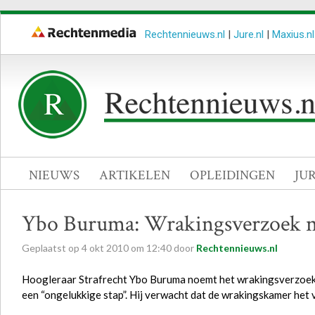
Rechtennieuws.nl
|
Jure.nl
|
Maxius.nl
NIEUWS
ARTIKELEN
OPLEIDINGEN
JU
Ybo Buruma: Wrakingsverzoek ni
Geplaatst op
4
okt
2010
om
12:40
door
Rechtennieuws.nl
Hoogleraar Strafrecht Ybo Buruma noemt het wrakingsverzoek
een “ongelukkige stap”. Hij verwacht dat de wrakingskamer het