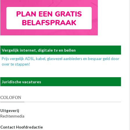
Vergelijk internet, digitale tv en bellen
Prijs vergelijk ADSL, kabel, glasvezel aanbieders en bespaar geld door
over te stappen!
Juridische vacatures
COLOFON
Uitgeverij
Rechtenmedia
Contact Hoofdredactie