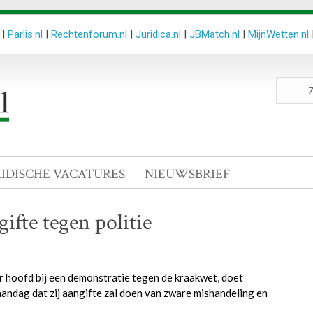
|
Parlis.nl
|
Rechtenforum.nl
|
Juridica.nl
|
JBMatch.nl
|
MijnWetten.nl
Zoeken
site
RIDISCHE VACATURES
NIEUWSBRIEF
fte tegen politie
 hoofd bij een demonstratie tegen de kraakwet, doet
aandag dat zij aangifte zal doen van zware mishandeling en