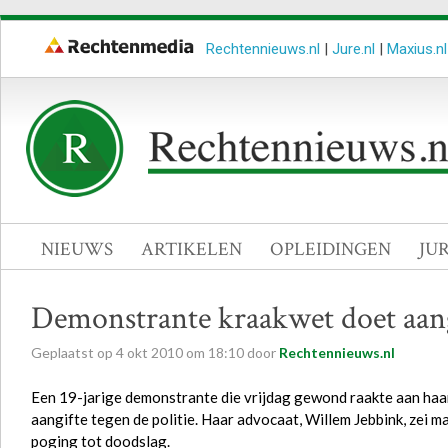
Rechtennieuws.nl
|
Jure.nl
|
Maxius.nl
NIEUWS
ARTIKELEN
OPLEIDINGEN
JU
Demonstrante kraakwet doet aangi
Geplaatst op
4
okt
2010
om
18:10
door
Rechtennieuws.nl
Een 19-jarige demonstrante die vrijdag gewond raakte aan haar
aangifte tegen de politie. Haar advocaat, Willem Jebbink, zei m
poging tot doodslag.