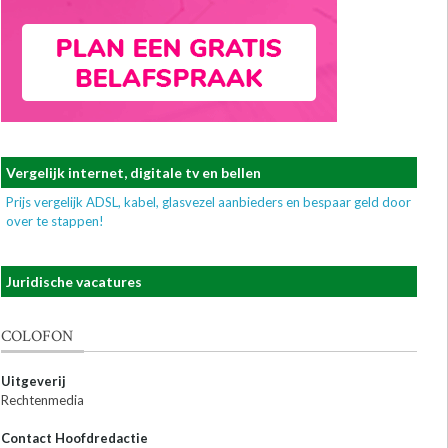
Vergelijk internet, digitale tv en bellen
Prijs vergelijk ADSL, kabel, glasvezel aanbieders en bespaar geld door
over te stappen!
Juridische vacatures
COLOFON
Uitgeverij
Rechtenmedia
Contact Hoofdredactie