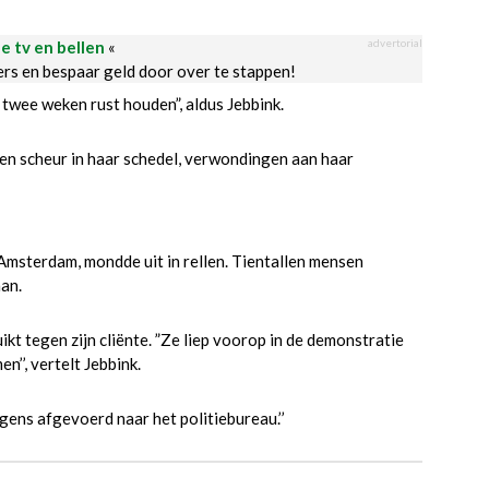
advertorial
le tv en bellen
«
ders en bespaar geld door over te stappen!
twee weken rust houden”, aldus Jebbink.
t een scheur in haar schedel, verwondingen aan haar
Amsterdam, mondde uit in rellen. Tientallen mensen
an.
kt tegen zijn cliënte. ”Ze liep voorop in de demonstratie
’’, vertelt Jebbink.
gens afgevoerd naar het politiebureau.’’