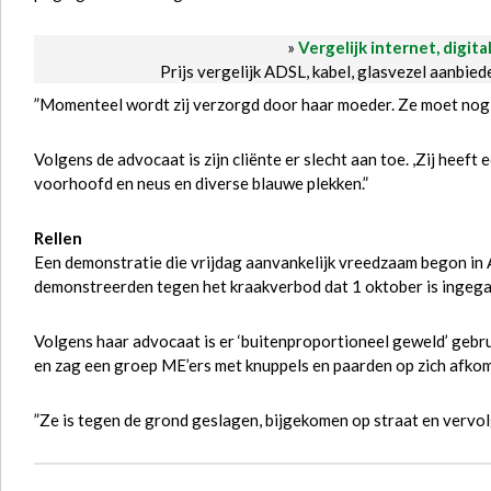
»
Vergelijk internet, digita
Prijs vergelijk ADSL, kabel, glasvezel aanbie
”Momenteel wordt zij verzorgd door haar moeder. Ze moet nog 
Volgens de advocaat is zijn cliënte er slecht aan toe. ,Zij heef
voorhoofd en neus en diverse blauwe plekken.”
Rellen
Een demonstratie die vrijdag aanvankelijk vreedzaam begon in 
demonstreerden tegen het kraakverbod dat 1 oktober is ingega
Volgens haar advocaat is er ‘buitenproportioneel geweld’ gebrui
en zag een groep ME’ers met knuppels en paarden op zich afkomen
”Ze is tegen de grond geslagen, bijgekomen op straat en vervol