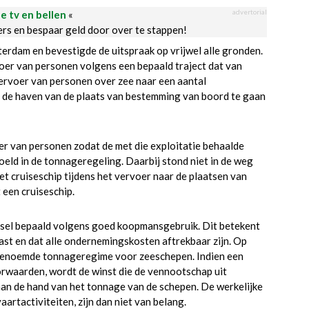
advertorial
le tv en bellen
«
ders en bespaar geld door over te stappen!
rdam en bevestigde de uitspraak op vrijwel alle gronden.
oer van personen volgens een bepaald traject dat van
ervoer van personen over zee naar een aantal
 de haven van de plaats van bestemming van boord te gaan
er van personen zodat de met die exploitatie behaalde
oeld in de tonnageregeling. Daarbij stond niet in de weg
t cruiseschip tijdens het vervoer naar de plaatsen van
een cruiseschip.
insel bepaald volgens goed koopmansgebruik. Dit betekent
last en dat alle ondernemingskosten aftrekbaar zijn. Op
ogenoemde tonnageregime voor zeeschepen. Indien een
orwaarden, wordt de winst die de vennootschap uit
 aan de hand van het tonnage van de schepen. De werkelijke
rtactiviteiten, zijn dan niet van belang.