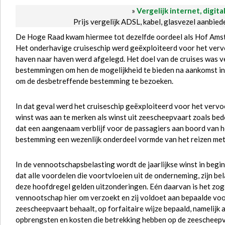
»
Vergelijk internet, digita
Prijs vergelijk ADSL, kabel, glasvezel aanbie
De Hoge Raad kwam hiermee tot dezelfde oordeel als Hof Amste
Het onderhavige cruiseschip werd geëxploiteerd voor het verv
haven naar haven werd afgelegd. Het doel van de cruises was v
bestemmingen om hen de mogelijkheid te bieden na aankomst in
om de desbetreffende bestemming te bezoeken.
In dat geval werd het cruiseschip geëxploiteerd voor het vervo
winst was aan te merken als winst uit zeescheepvaart zoals bed
dat een aangenaam verblijf voor de passagiers aan boord van he
bestemming een wezenlijk onderdeel vormde van het reizen met 
In de vennootschapsbelasting wordt de jaarlijkse winst in beg
dat alle voordelen die voortvloeien uit de onderneming, zijn be
deze hoofdregel gelden uitzonderingen. Eén daarvan is het z
vennootschap hier om verzoekt en zij voldoet aan bepaalde vo
zeescheepvaart behaalt, op forfaitaire wijze bepaald, namelijk
opbrengsten en kosten die betrekking hebben op de zeescheepvaa