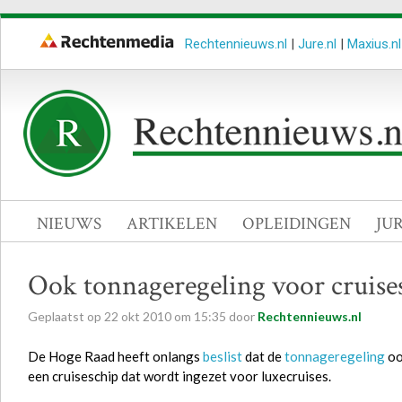
Rechtennieuws.nl
|
Jure.nl
|
Maxius.nl
NIEUWS
ARTIKELEN
OPLEIDINGEN
JU
Ook tonnageregeling voor cruise
Geplaatst op
22
okt
2010
om
15:35
door
Rechtennieuws.nl
De Hoge Raad heeft onlangs
beslist
dat de
tonnageregeling
oo
een cruiseschip dat wordt ingezet voor luxecruises.