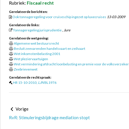
Rubriek:
Fiscaal recht
Gerelateerde berichten:
Ook tonnageregeling voor cruiseschip ingezet op luxecruises
13-03-2009
Gerelateerde links:
Tonnageregeling jurisprudentie
, Jure
Gerelateerde wetgeving:
Algemene wet bestuursrecht
Besluit zeevarenden handelsvaart en zeilvaart
Wet inkomstenbelasting 2001
Wet pleziervaartuigen
Wet vermindering afdracht loonbelasting en premie voor de volksverzeke
Zeebrievenwet
Gerelateerde rechtspraak:
HR 15-10-2010,
LJN
BL1976
Vorige
RvR: Stimuleringsbijdrage mediation stopt