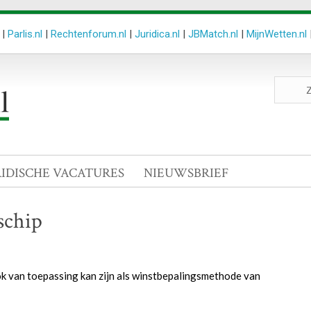
|
Parlis.nl
|
Rechtenforum.nl
|
Juridica.nl
|
JBMatch.nl
|
MijnWetten.nl
Zoeken
site
RIDISCHE VACATURES
NIEUWSBRIEF
schip
k van toepassing kan zijn als winstbepalingsmethode van