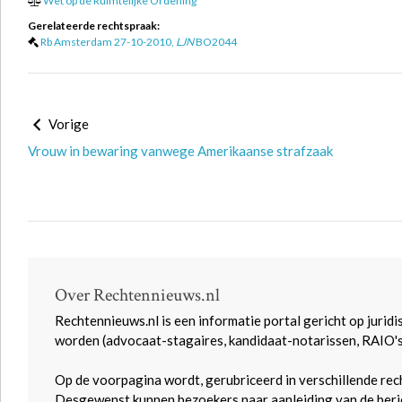
Wet op de Ruimtelijke Ordening
Gerelateerde rechtspraak:
Rb Amsterdam 27-10-2010,
LJN
BO2044
Vorige
Vrouw in bewaring vanwege Amerikaanse strafzaak
Over Rechtennieuws.nl
Rechtennieuws.nl is een informatie portal gericht op juridi
worden (advocaat-stagaires, kandidaat-notarissen, RAIO'
Op de voorpagina wordt, gerubriceerd in verschillende rec
Desgewenst kunnen bezoekers naar aanleiding van de beric