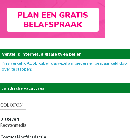
Vergelijk internet, digitale tv en bellen
Prijs vergelijk ADSL, kabel, glasvezel aanbieders en bespaar geld door
over te stappen!
Juridische vacatures
COLOFON
Uitgeverij
Rechtenmedia
Contact Hoofdredactie