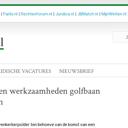
|
Parlis.nl
|
Rechtenforum.nl
|
Juridica.nl
|
JBMatch.nl
|
MijnWetten.nl
Zoeken
site
RIDISCHE VACATURES
NIEUWSBRIEF
aken werkzaamheden golfbaan
n
venkerkerpolder ten behoeve van de komst van een