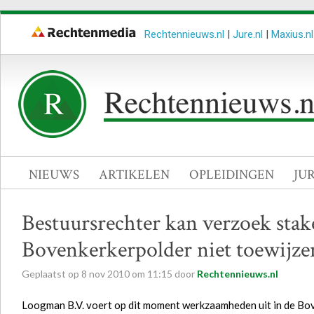
Rechtennieuws.nl
|
Jure.nl
|
Maxius.nl
NIEUWS
ARTIKELEN
OPLEIDINGEN
JU
Bestuursrechter kan verzoek st
Bovenkerkerpolder niet toewijze
Geplaatst op
8
nov
2010
om
11:15
door
Rechtennieuws.nl
Loogman B.V. voert op dit moment werkzaamheden uit in de Bo