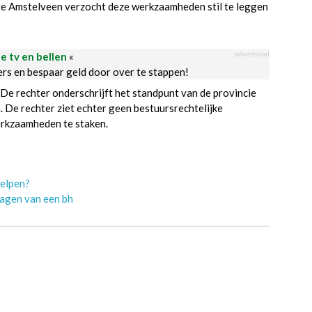
te Amstelveen verzocht deze werkzaamheden stil te leggen
advertorial
le tv en bellen
«
ders en bespaar geld door over te stappen!
De rechter onderschrijft het standpunt van de provincie
. De rechter ziet echter geen bestuursrechtelijke
rkzaamheden te staken.
Helpen?
ragen van een bh