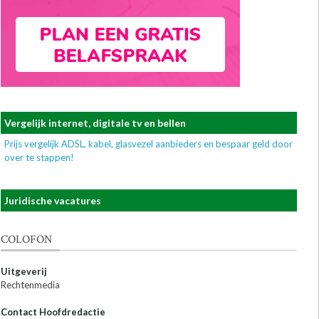
Vergelijk internet, digitale tv en bellen
Prijs vergelijk ADSL, kabel, glasvezel aanbieders en bespaar geld door
over te stappen!
Juridische vacatures
COLOFON
Uitgeverij
Rechtenmedia
Contact Hoofdredactie