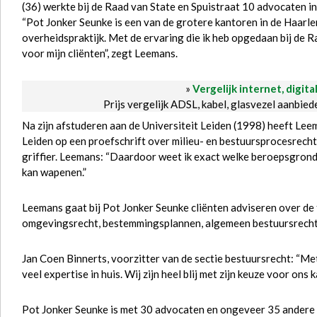
(36) werkte bij de Raad van State en Spuistraat 10 advocaten 
“Pot Jonker Seunke is een van de grotere kantoren in de Haarl
overheidspraktijk. Met de ervaring die ik heb opgedaan bij de R
voor mijn cliënten”, zegt Leemans.
»
Vergelijk internet, digita
Prijs vergelijk ADSL, kabel, glasvezel aanbie
Na zijn afstuderen aan de Universiteit Leiden (1998) heeft L
Leiden op een proefschrift over milieu- en bestuursprocesrecht
griffier. Leemans: “Daardoor weet ik exact welke beroepsgrond
kan wapenen.”
Leemans gaat bij Pot Jonker Seunke cliënten adviseren over de
omgevingsrecht, bestemmingsplannen, algemeen bestuursrecht,
Jan Coen Binnerts, voorzitter van de sectie bestuursrecht: “M
veel expertise in huis. Wij zijn heel blij met zijn keuze voor ons k
Pot Jonker Seunke is met 30 advocaten en ongeveer 35 andere