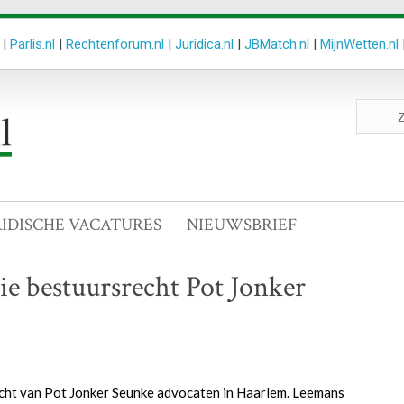
|
Parlis.nl
|
Rechtenforum.nl
|
Juridica.nl
|
JBMatch.nl
|
MijnWetten.nl
Zoeken
site
RIDISCHE VACATURES
NIEUWSBRIEF
ie bestuursrecht Pot Jonker
cht van Pot Jonker Seunke advocaten in Haarlem. Leemans