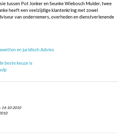
usie tussen Pot Jonker en Seunke Wiebosch Mulder, twee
e heeft een veelzijdige klantenkring met zowel
 adviseur van ondernemers, overheden en dienstverlenende
wetten en juridisch Advies
e beste keuze is
hulp
n
14-10-2010
2010