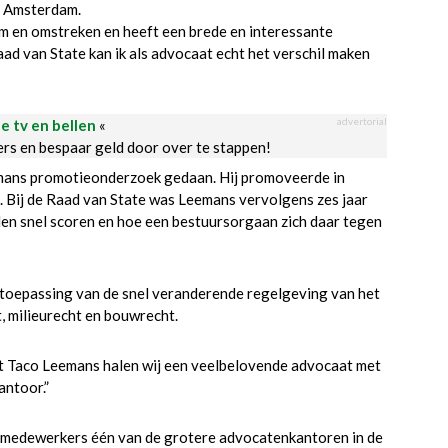
in Amsterdam.
em en omstreken en heeft een brede en interessante
aad van State kan ik als advocaat echt het verschil maken
advertorial
le tv en bellen
«
ders en bespaar geld door over te stappen!
eemans promotieonderzoek gedaan. Hij promoveerde in
. Bij de Raad van State was Leemans vervolgens zes jaar
en snel scoren en hoe een bestuursorgaan zich daar tegen
 toepassing van de snel veranderende regelgeving van het
 milieurecht en bouwrecht.
et Taco Leemans halen wij een veelbelovende advocaat met
antoor.”
 medewerkers één van de grotere advocatenkantoren in de